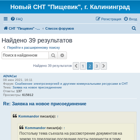
Новый СНТ "Пищевик", г. Калининград
FAQ
Регистрация
Вход
П
СНТ "Пищевик" - возвращение на Главную страницу
Список форумов
о
Найдено 39 результатов
и
Перейти к расширенному поиску
с
Поиск
Расширенный поиск
к
1
2
3
Пред.
След.
Найдено 39 результатов
ADVACat
08 июн 2021, 16:11
Форум:
Снабжение электроэнергией и другими коммунальными ресурсами в СНТ
Тема:
Заявка на новое присоединение
Ответы:
137
Просмотры:
615812
Re: Заявка на новое присоединение
Kommandor
писал(а):
↑
Kommandor
писал(а):
↑
Постольку тема съехала на рассмотрение документов на
землю то предлагаю последние посты перенести в тему