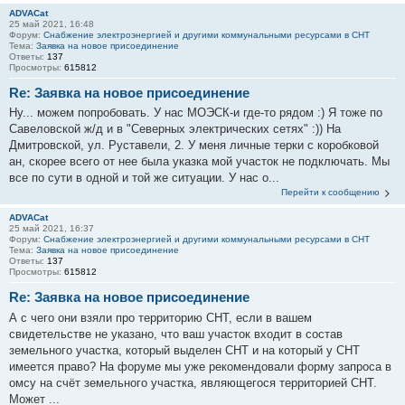
ADVACat
25 май 2021, 16:48
Форум:
Снабжение электроэнергией и другими коммунальными ресурсами в СНТ
Тема:
Заявка на новое присоединение
Ответы:
137
Просмотры:
615812
Re: Заявка на новое присоединение
Ну... можем попробовать. У нас МОЭСК-и где-то рядом :) Я тоже по
Савеловской ж/д и в "Северных электрических сетях" :)) На
Дмитровской, ул. Руставели, 2. У меня личные терки с коробковой
ан, скорее всего от нее была указка мой участок не подключать. Мы
все по сути в одной и той же ситуации. У нас о...
Перейти к сообщению
ADVACat
25 май 2021, 16:37
Форум:
Снабжение электроэнергией и другими коммунальными ресурсами в СНТ
Тема:
Заявка на новое присоединение
Ответы:
137
Просмотры:
615812
Re: Заявка на новое присоединение
А с чего они взяли про территорию СНТ, если в вашем
свидетельстве не указано, что ваш участок входит в состав
земельного участка, который выделен СНТ и на который у СНТ
имеется право? На форуме мы уже рекомендовали форму запроса в
омсу на счёт земельного участка, являющегося территорией СНТ.
Может ...