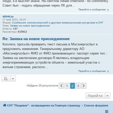
люди, к-е мыслят иначе. На светлой линии ответили - no comments)
Совет был - подать обращение через ЛК для...
Перейти к сообщению
ADVACat
17 май 2021, 16:47
Форум:
Снабжение электроэнергией и другими коммунальными ресурсами в СНТ
Тема:
Заявка на новое присоединение
Ответы:
137
Просмотры:
615812
Re: Заявка на новое присоединение
Коллеги, просьба проверить текст письма в Мосэнергосбыт и
предложить изменения. Генеральному директору АО
«Мосэнергосбыт» ФИО от ФИО проживающего: паспорт серия тел.:
Заявка на заключение договора Я являюсь владельцем
энергопринимающих устройств объекта – земельный участок с
жилым строением, располо...
Перейти к сообщению
1
2
3
Пред.
След.
Найдено 39 результатов
Перейти
СНТ "Пищевик" - возвращение на Главную страницу
Список форумов