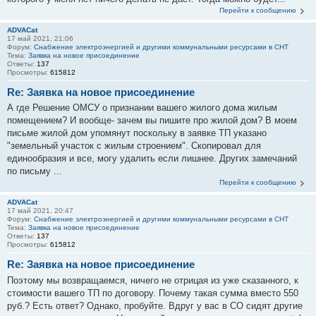
Перейти к сообщению
ADVACat
17 май 2021, 21:06
Форум:
Снабжение электроэнергией и другими коммунальными ресурсами в СНТ
Тема:
Заявка на новое присоединение
Ответы:
137
Просмотры:
615812
Re: Заявка на новое присоединение
А где Решение ОМСУ о признании вашего жилого дома жилым
помещением? И вообще- зачем вы пишите про жилой дом? В моем
письме жилой дом упомянут поскольку в заявке ТП указано
"земельный участок с жилым строением". Скопировал для
единообразия и все, могу удалить если лишнее. Других замечаний
по письму ...
Перейти к сообщению
ADVACat
17 май 2021, 20:47
Форум:
Снабжение электроэнергией и другими коммунальными ресурсами в СНТ
Тема:
Заявка на новое присоединение
Ответы:
137
Просмотры:
615812
Re: Заявка на новое присоединение
Поэтому мы возвращаемся, ничего не отрицая из уже сказанного, к
стоимости вашего ТП по договору. Почему такая сумма вместо 550
руб.? Есть ответ? Однако, пробуйте. Вдруг у вас в СО сидят другие