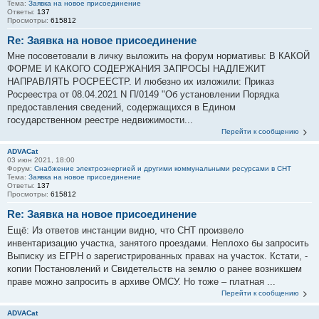
Тема:
Заявка на новое присоединение
Ответы:
137
Просмотры:
615812
Re: Заявка на новое присоединение
Мне посоветовали в личку выложить на форум нормативы: В КАКОЙ
ФОРМЕ И КАКОГО СОДЕРЖАНИЯ ЗАПРОСЫ НАДЛЕЖИТ
НАПРАВЛЯТЬ РОСРЕЕСТР. И любезно их изложили: Приказ
Росреестра от 08.04.2021 N П/0149 "Об установлении Порядка
предоставления сведений, содержащихся в Едином
государственном реестре недвижимости...
Перейти к сообщению
ADVACat
03 июн 2021, 18:00
Форум:
Снабжение электроэнергией и другими коммунальными ресурсами в СНТ
Тема:
Заявка на новое присоединение
Ответы:
137
Просмотры:
615812
Re: Заявка на новое присоединение
Ещё: Из ответов инстанции видно, что СНТ произвело
инвентаризацию участка, занятого проездами. Неплохо бы запросить
Выписку из ЕГРН о зарегистрированных правах на участок. Кстати, -
копии Постановлений и Свидетельств на землю о ранее возникшем
праве можно запросить в архиве ОМСУ. Но тоже – платная ...
Перейти к сообщению
ADVACat