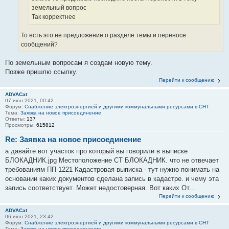
земельный вопрос
Так корректнее
То есть это не предложение о разделе темы и переносе
сообщений?
По земельным вопросам я создам новую тему.
Позже пришлю ссылку.
Перейти к сообщению
ADVACat
07 июн 2021, 00:42
Форум:
Снабжение электроэнергией и другими коммунальными ресурсами в СНТ
Тема:
Заявка на новое присоединение
Ответы:
137
Просмотры:
615812
Re: Заявка на новое присоединение
а давайте вот участок про который вы говорили в выписке
БЛОКАДНИК.jpg Местоположение СТ БЛОКАДНИК. что не отвечает
требованиям ПП 1221 Кадастровая выписка - тут нужно понимать на
основании каких документов сделана запись в кадастре. и чему эта
запись соответствует. Может недостоверная. Вот каких От...
Перейти к сообщению
ADVACat
06 июн 2021, 23:42
Форум:
Снабжение электроэнергией и другими коммунальными ресурсами в СНТ
Тема:
Заявка на новое присоединение