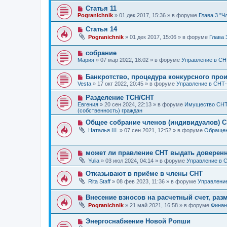
е
н
б
Н
Статья 11
с
и
щ
о
о
е
Pogranichnik
»
01 дек 2017, 15:36
» в форуме
Глава 3 "Ч
е
в
о
н
о
б
Н
Статья 14
и
е
щ
о
е
Pogranichnik
»
01 дек 2017, 15:06
» в форуме
Глава 
с
е
в
о
н
о
о
и
Н
собрание
е
б
е
о
с
Мария
»
07 мар 2022, 18:02
» в форуме
Управление в С
щ
в
о
е
о
о
н
Н
Банкротство, процедура конкурсного про
е
б
и
о
с
щ
Vesta
»
17 окт 2022, 20:45
» в форуме
Управление в СНТ
е
в
о
е
о
о
н
Н
Разделение ТСН/СНТ
е
б
и
о
Евгения
»
20 сен 2024, 22:13
» в форуме
Имущество СНТ 
с
щ
е
в
(собственность) граждан
о
е
о
о
н
е
Н
Общее собрание членов (индивидуалов) 
б
и
с
о
щ
Наталья Ш.
»
07 сен 2021, 12:52
» в форуме
Обращени
е
о
в
е
о
о
н
б
е
и
щ
с
Н
может ли правление СНТ выдать доверенн
е
е
о
о
Yulia
»
03 июл 2024, 04:14
» в форуме
Управление в 
н
о
в
и
б
о
Н
Отказывают в приёме в члены СНТ
е
щ
е
о
Rita Staff
»
08 фев 2023, 11:36
» в форуме
Управлени
е
с
в
н
о
о
и
о
Н
Внесение взносов на расчетный счет, раз
е
е
б
о
с
Pogranichnik
»
21 май 2021, 16:58
» в форуме
Финан
щ
в
о
е
о
о
н
Н
Энергоснабжение Новой Ропши
е
б
и
о
с