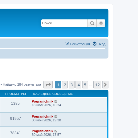
Поиск
Расширенный п
Регистрация
Вход
Страница
1
из
12
1
2
3
4
5
12
След.
• Найдено 284 результата
…
ПРОСМОТРЫ
ПОСЛЕДНЕЕ СООБЩЕНИЕ
Pogranichnik
1385
18 июл 2026, 10:34
Pogranichnik
91957
08 июн 2026, 19:30
Pogranichnik
78341
30 май 2026, 17:57