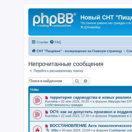
Новый СНТ "Пище
"Истинное равенство граждан сос
Ж.Д'Аламбер
Ссылки
FAQ
СНТ "Пищевик" - возвращение на Главную страницу
Сп
Непрочитанные сообщения
Перейти к расширенному поиску
Поиск
Расширенный поиск
ТЕМЫ
Н
территория садоводства в новых реалиях
о
Kuzmina
»
02 июн 2026, 20:20
» в форуме
Имущество СНТ
в
(собственность) граждан
о
е
Н
ОСЧ: как не допустить произвол и подде
с
о
Kuzmina
»
22 май 2023, 17:39
» в форуме
Управление в 
о
в
о
о
Н
б
ВОССТАНОВЛЕНИЕ Акта технологического
е
о
щ
с
Milita
»
20 июн 2024, 13:04
» в форуме
Снабжение эле
в