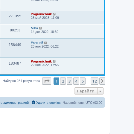
Pogranichnik
271355
23 май 2023, 11:09
Milita
80253
14 дек 2022, 18:39
Евгений
156449
25 ноя 2022, 06:22
Pogranichnik
183487
22 ноя 2022, 17:55
Страница
1
из
12
1
2
3
4
5
12
След.
Найдено 284 результата
…
Перейти
 с администрацией
Удалить cookies
Часовой пояс:
UTC+03:00