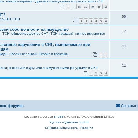
ие электроэнергией и другими коммунальными ресурсами в СНТ
1
38
39
40
41
42
…
НТ?
88
е в СНТ-ТСН
1
2
3
4
5
6
евой собственности на имущество
12
- ТСН, общее имущество СНТ (ТСН, граждан), личное имущество
Основные нарушения в СНТ, выявляемые при
22
сиям
дан. Полезные ссылки. Теория и практика.
1
2
52
электроэнергией и другими коммунальными ресурсами в СНТ
1
2
3
4
исок форумов
Связаться
Создано на основе
phpBB
® Forum Software © phpBB Limited
Русская поддержка phpBB
Конфиденциальность
|
Правила