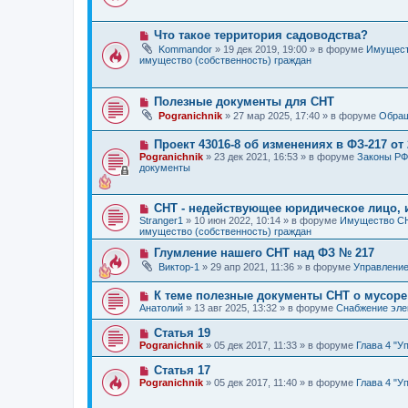
е
о
о
н
о
е
и
б
с
е
Н
щ
Что такое территория садоводства?
о
о
е
Kommandor
»
19 дек 2019, 19:00
» в форуме
Имущест
о
в
н
имущество (собственность) граждан
б
о
и
щ
е
е
е
с
н
о
Н
Полезные документы для СНТ
и
о
о
Pogranichnik
»
27 мар 2025, 17:40
» в форуме
Обращ
е
б
в
щ
о
Н
е
Проект 43016-8 об изменениях в ФЗ-217 от 2
е
о
н
с
Pogranichnik
»
23 дек 2021, 16:53
» в форуме
Законы РФ
в
и
о
документы
о
е
о
е
б
с
щ
Н
СНТ - недействующее юридическое лицо,
о
е
о
о
н
Stranger1
»
10 июн 2022, 10:14
» в форуме
Имущество СН
в
б
и
имущество (собственность) граждан
о
щ
е
е
Н
е
Глумление нашего СНТ над ФЗ № 217
с
о
н
Виктор-1
»
29 апр 2021, 11:36
» в форуме
Управлени
о
в
и
о
о
е
Н
б
К теме полезные документы СНТ о мусоре
е
о
щ
с
Анатолий
»
13 авг 2025, 13:32
» в форуме
Снабжение эле
в
е
о
о
н
о
Н
Статья 19
е
и
б
о
Pogranichnik
»
05 дек 2017, 11:33
» в форуме
Глава 4 "У
с
е
щ
в
о
е
о
Н
Статья 17
о
н
е
о
б
и
Pogranichnik
»
05 дек 2017, 11:40
» в форуме
Глава 4 "У
с
в
щ
е
о
о
е
о