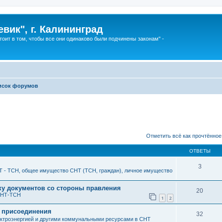
вик", г. Калининград
тоит в том, чтобы все они одинаково были подчинены законам" -
исок форумов
Отметить всё как прочтённое
ОТВЕТЫ
3
 - ТСН, общее имущество СНТ (ТСН, граждан), личное имущество
лку документов со стороны правления
20
СНТ-ТСН
1
2
 присоединения
32
ктроэнергией и другими коммунальными ресурсами в СНТ