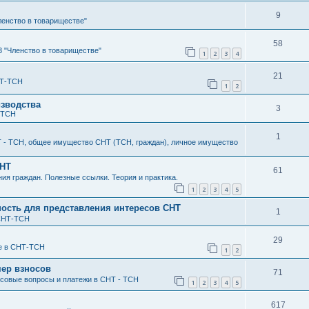
9
ленство в товариществе"
58
3 "Членство в товариществе"
1
2
3
4
21
НТ-ТСН
1
2
изводства
3
-ТСН
1
- ТСН, общее имущество СНТ (ТСН, граждан), личное имущество
СНТ
61
я граждан. Полезные ссылки. Теория и практика.
1
2
3
4
5
ость для представления интересов СНТ
1
СНТ-ТСН
29
е в СНТ-ТСН
1
2
мер взносов
71
совые вопросы и платежи в СНТ - ТСН
1
2
3
4
5
617