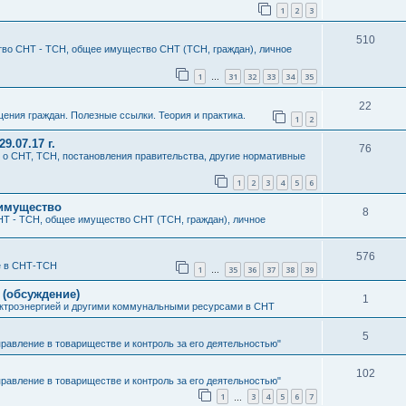
1
2
3
510
во СНТ - ТСН, общее имущество СНТ (ТСН, граждан), личное
1
31
32
33
34
35
…
22
ения граждан. Полезные ссылки. Теория и практика.
1
2
9.07.17 г.
76
 о СНТ, ТСН, постановления правительства, другие нормативные
1
2
3
4
5
6
 имущество
8
Т - ТСН, общее имущество СНТ (ТСН, граждан), личное
576
е в СНТ-ТСН
1
35
36
37
38
39
…
 (обсуждение)
1
ктроэнергией и другими коммунальными ресурсами в СНТ
5
правление в товариществе и контроль за его деятельностью"
102
правление в товариществе и контроль за его деятельностью"
1
3
4
5
6
7
…