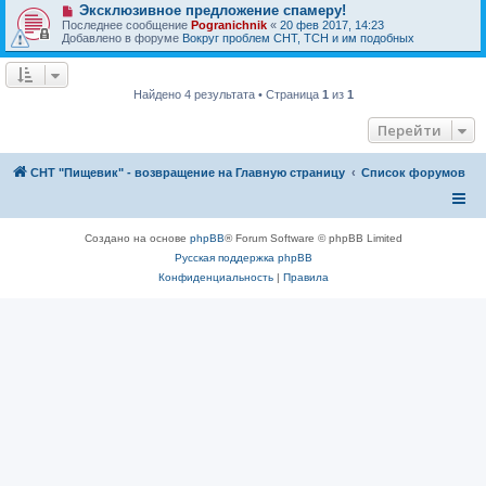
е
Н
Эксклюзивное предложение спамеру!
е
с
о
н
Последнее сообщение
Pogranichnik
«
20 фев 2017, 14:23
о
в
и
Добавлено в форуме
Вокруг проблем СНТ, ТСН и им подобных
о
о
е
б
е
щ
с
е
о
н
Найдено 4 результата • Страница
1
из
1
о
и
б
е
щ
Перейти
е
н
и
СНТ "Пищевик" - возвращение на Главную страницу
Список форумов
е
Создано на основе
phpBB
® Forum Software © phpBB Limited
Русская поддержка phpBB
Конфиденциальность
|
Правила