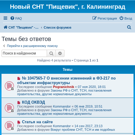
Новый СНТ "Пищевик", г. Калининград
FAQ
Регистрация
Вход
П
СНТ "Пищевик" - возвращение на Главную страницу
Список форумов
о
Темы без ответов
и
Перейти к расширенному поиску
с
Поиск
Расширенный поиск
к
Найдено 4 результата • Страница
1
из
1
Темы
Н
№ 1047565-7 О внесении изменений в ФЗ-217 по
о
объектам инфраструктуры
в
Последнее сообщение
Pogranichnik
«
07 ноя 2020, 18:01
о
Добавлено в форуме
Законы РФ о СНТ, ТСН, постановления
е
правительства, другие нормативные документы
с
о
Н
КОД ОКВЭД
о
о
Последнее сообщение
б
Kommandor
«
06 янв 2019, 10:51
в
Добавлено в форуме
щ
Законы РФ о СНТ, ТСН, постановления
о
правительства, другие нормативные документы
е
е
н
с
и
Н
Статья на сайте
о
е
о
Последнее сообщение
Kommandor
«
14 сен 2017, 23:13
о
в
Добавлено в форуме
Вокруг проблем СНТ, ТСН и им подобных
б
о
щ