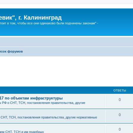
вик", г. Калининград
тоит в том, чтобы все они одинаково были подчинены законам" -
исок форумов
ОТВЕТЫ
217 по объектам инфраструктуры
0
 РФ о СНТ, ТСН, постановления правительства, другие
0
 СНТ, ТСН, постановления правительства, другие нормативные
0
лем СНТ, ТСН и им подобных