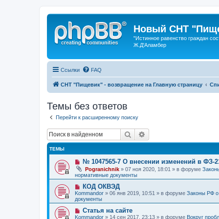
Новый СНТ "Пище
"Истинное равенство граждан сос
Ж.Д'Аламбер
Ссылки
FAQ
СНТ "Пищевик" - возвращение на Главную страницу
Сп
Темы без ответов
Перейти к расширенному поиску
Поиск
Расширенный поиск
ТЕМЫ
Н
№ 1047565-7 О внесении изменений в ФЗ-
о
Pogranichnik
»
07 ноя 2020, 18:01
» в форуме
Законы
в
нормативные документы
о
е
Н
КОД ОКВЭД
с
о
Kommandor
»
06 янв 2019, 10:51
» в форуме
Законы РФ о
о
в
документы
о
о
б
е
Н
Статья на сайте
щ
с
о
Kommandor
»
14 сен 2017, 23:13
» в форуме
Вокруг проб