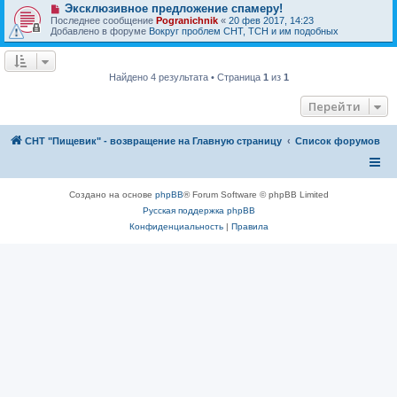
е
Н
Эксклюзивное предложение спамеру!
е
с
о
н
Последнее сообщение
Pogranichnik
«
20 фев 2017, 14:23
о
в
и
Добавлено в форуме
Вокруг проблем СНТ, ТСН и им подобных
о
о
е
б
е
щ
с
е
о
н
Найдено 4 результата • Страница
1
из
1
о
и
б
е
щ
Перейти
е
н
и
СНТ "Пищевик" - возвращение на Главную страницу
Список форумов
е
Создано на основе
phpBB
® Forum Software © phpBB Limited
Русская поддержка phpBB
Конфиденциальность
|
Правила