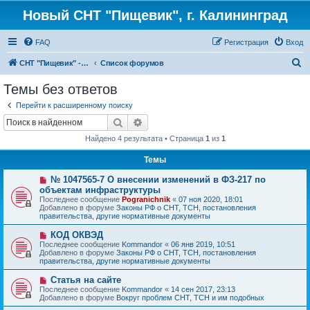
Новый СНТ "Пищевик", г. Калининград
FAQ
Регистрация
Вход
П
СНТ "Пищевик" - возвращение на Главную страницу
Список форумов
о
Темы без ответов
и
Перейти к расширенному поиску
с
Поиск
Расширенный поиск
к
Найдено 4 результата • Страница
1
из
1
Темы
Н
№ 1047565-7 О внесении изменений в ФЗ-217 по
о
объектам инфраструктуры
в
Последнее сообщение
Pogranichnik
«
07 ноя 2020, 18:01
о
Добавлено в форуме
Законы РФ о СНТ, ТСН, постановления
е
правительства, другие нормативные документы
с
о
Н
КОД ОКВЭД
о
о
Последнее сообщение
б
Kommandor
«
06 янв 2019, 10:51
в
Добавлено в форуме
щ
Законы РФ о СНТ, ТСН, постановления
о
правительства, другие нормативные документы
е
е
н
с
и
Н
Статья на сайте
о
е
о
Последнее сообщение
Kommandor
«
14 сен 2017, 23:13
о
в
Добавлено в форуме
Вокруг проблем СНТ, ТСН и им подобных
б
о
щ