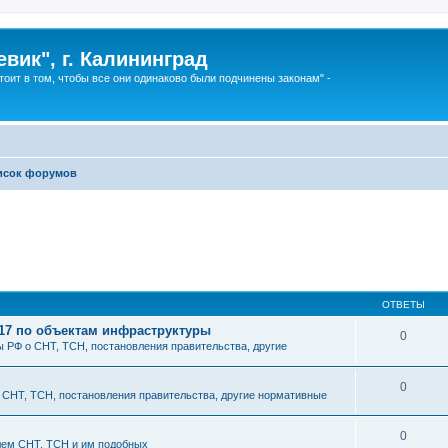
вик", г. Калининград
тоит в том, чтобы все они одинаково были подчинены законам" -
исок форумов
ОТВЕТЫ
217 по объектам инфраструктуры
0
 РФ о СНТ, ТСН, постановления правительства, другие
0
 СНТ, ТСН, постановления правительства, другие нормативные
0
лем СНТ, ТСН и им подобных