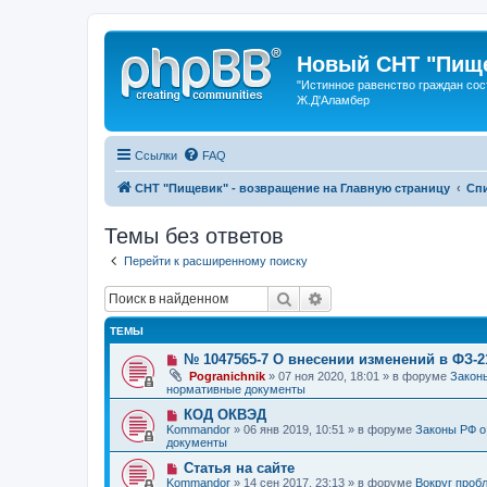
Новый СНТ "Пище
"Истинное равенство граждан сос
Ж.Д'Аламбер
Ссылки
FAQ
СНТ "Пищевик" - возвращение на Главную страницу
Сп
Темы без ответов
Перейти к расширенному поиску
Поиск
Расширенный поиск
ТЕМЫ
Н
№ 1047565-7 О внесении изменений в ФЗ-
о
Pogranichnik
»
07 ноя 2020, 18:01
» в форуме
Законы
в
нормативные документы
о
е
Н
КОД ОКВЭД
с
о
Kommandor
»
06 янв 2019, 10:51
» в форуме
Законы РФ о
о
в
документы
о
о
б
е
Н
Статья на сайте
щ
с
о
Kommandor
»
14 сен 2017, 23:13
» в форуме
Вокруг проб