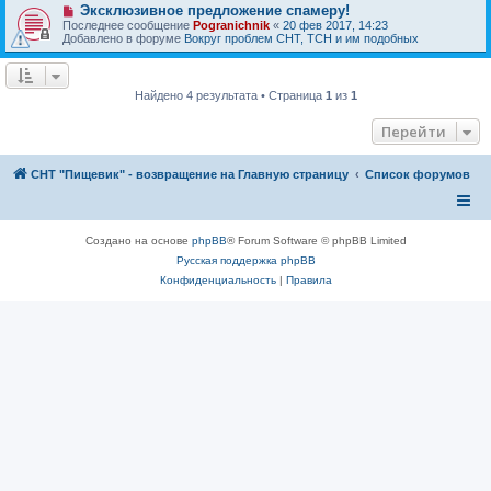
е
Н
Эксклюзивное предложение спамеру!
е
с
о
н
Последнее сообщение
Pogranichnik
«
20 фев 2017, 14:23
о
в
и
Добавлено в форуме
Вокруг проблем СНТ, ТСН и им подобных
о
о
е
б
е
щ
с
е
о
н
Найдено 4 результата • Страница
1
из
1
о
и
б
е
щ
Перейти
е
н
и
СНТ "Пищевик" - возвращение на Главную страницу
Список форумов
е
Создано на основе
phpBB
® Forum Software © phpBB Limited
Русская поддержка phpBB
Конфиденциальность
|
Правила