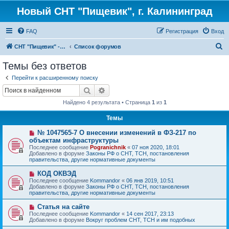
Новый СНТ "Пищевик", г. Калининград
FAQ
Регистрация
Вход
П
СНТ "Пищевик" - возвращение на Главную страницу
Список форумов
о
Темы без ответов
и
Перейти к расширенному поиску
с
Поиск
Расширенный поиск
к
Найдено 4 результата • Страница
1
из
1
Темы
Н
№ 1047565-7 О внесении изменений в ФЗ-217 по
о
объектам инфраструктуры
в
Последнее сообщение
Pogranichnik
«
07 ноя 2020, 18:01
о
Добавлено в форуме
Законы РФ о СНТ, ТСН, постановления
е
правительства, другие нормативные документы
с
о
Н
КОД ОКВЭД
о
о
Последнее сообщение
б
Kommandor
«
06 янв 2019, 10:51
в
Добавлено в форуме
щ
Законы РФ о СНТ, ТСН, постановления
о
правительства, другие нормативные документы
е
е
н
с
и
Н
Статья на сайте
о
е
о
Последнее сообщение
Kommandor
«
14 сен 2017, 23:13
о
в
Добавлено в форуме
Вокруг проблем СНТ, ТСН и им подобных
б
о
щ