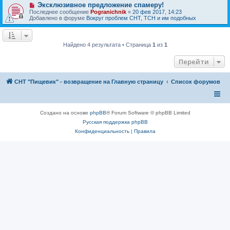
е
Н
Эксклюзивное предложение спамеру!
е
с
о
н
Последнее сообщение
Pogranichnik
«
20 фев 2017, 14:23
о
в
и
Добавлено в форуме
Вокруг проблем СНТ, ТСН и им подобных
о
о
е
б
е
щ
с
е
о
н
Найдено 4 результата • Страница
1
из
1
о
и
б
е
щ
Перейти
е
н
и
СНТ "Пищевик" - возвращение на Главную страницу
Список форумов
е
Создано на основе
phpBB
® Forum Software © phpBB Limited
Русская поддержка phpBB
Конфиденциальность
|
Правила