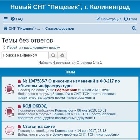
Новый СНТ "Пищевик", г. Калининград
FAQ
Регистрация
Вход
П
СНТ "Пищевик" - возвращение на Главную страницу
Список форумов
о
Темы без ответов
и
Перейти к расширенному поиску
с
Поиск
Расширенный поиск
к
Найдено 4 результата • Страница
1
из
1
Темы
Н
№ 1047565-7 О внесении изменений в ФЗ-217 по
о
объектам инфраструктуры
в
Последнее сообщение
Pogranichnik
«
07 ноя 2020, 18:01
о
Добавлено в форуме
Законы РФ о СНТ, ТСН, постановления
е
правительства, другие нормативные документы
с
о
Н
КОД ОКВЭД
о
о
Последнее сообщение
б
Kommandor
«
06 янв 2019, 10:51
в
Добавлено в форуме
щ
Законы РФ о СНТ, ТСН, постановления
о
правительства, другие нормативные документы
е
е
н
с
и
Н
Статья на сайте
о
е
о
Последнее сообщение
Kommandor
«
14 сен 2017, 23:13
о
в
Добавлено в форуме
Вокруг проблем СНТ, ТСН и им подобных
б
о
щ