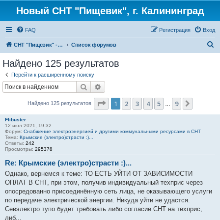
Новый СНТ "Пищевик", г. Калининград
FAQ
Регистрация
Вход
П
СНТ "Пищевик" - возвращение на Главную страницу
Список форумов
о
Найдено 125 результатов
и
Перейти к расширенному поиску
с
Поиск
Расширенный поиск
к
Страница
1
из
9
1
2
3
4
5
9
След.
Найдено 125 результатов
…
Flibuster
12 июл 2021, 19:32
Форум:
Снабжение электроэнергией и другими коммунальными ресурсами в СНТ
Тема:
Крымские (электро)страсти :)...
Ответы:
242
Просмотры:
295378
Re: Крымские (электро)страсти :)...
Однако, вернемся к теме: ТО ЕСТЬ УЙТИ ОТ ЗАВИСИМОСТИ
ОПЛАТ В СНТ, при этом, получив индивидуальный техприс через
опосредованно присоединённую сеть лица, не оказывающего услуги
по передаче электрической энергии. Никуда уйти не удастся.
Севэлектро тупо будет требовать либо согласие СНТ на техприс,
либ...