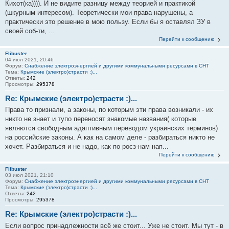
Кихот(ка)))). И не видите разницу между теорией и практикой
(шкурным интересом). Теоретически мои права нарушены, а
практически это решение в мою пользу. Если бы я оставлял ЗУ в
своей соб-ти, ...
Перейти к сообщению
Flibuster
04 июл 2021, 20:46
Форум:
Снабжение электроэнергией и другими коммунальными ресурсами в СНТ
Тема:
Крымские (электро)страсти :)...
Ответы:
242
Просмотры:
295378
Re: Крымские (электро)страсти :)...
Права то признали, а законы, по которым эти права возникали - их
никто не знает и тупо переносят знакомые названия( которые
являются свободным адаптивным переводом украинских терминов)
на российские законы. А как на самом деле - разбираться никто не
хочет. Разбираться и не надо, как по росз-нам нап...
Перейти к сообщению
Flibuster
03 июл 2021, 21:10
Форум:
Снабжение электроэнергией и другими коммунальными ресурсами в СНТ
Тема:
Крымские (электро)страсти :)...
Ответы:
242
Просмотры:
295378
Re: Крымские (электро)страсти :)...
Если вопрос принадлежности всё же стоит... Уже не стоит. Мы тут - в