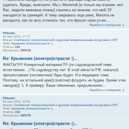
удалось. Вроде, выяснили. Мы с Милитой (а только мы втроем, вкл
Вас, видели межевые планы) сошлись во мнении, что мой ЗУ
находится за границей. А тему закрывать еще рано, Милита не
раскрыла, как по акту отличать тех, кто бросил свои уч-ки....
Перейти к сообщению
Flibuster
02 июл 2021, 17:17
Форум:
Снабжение электроэнергией и другими коммунальными ресурсами в СНТ
Тема:
Крымские (электро)страсти :)...
Ответы:
242
Просмотры:
295378
Re: Крымские (электро)страсти :)...
ФАКТЫ?!!!! Конкретный материал?!!! (по садоводческой теме,
естественно…) По садоводству нет. В этой области РФ, пожалуй,
прогрессивнее (человечнее) Укры будет. И в медицине тоже.
Поэтому, на остальной крик)) (капсом) флудить не будем. Кроме этих
наездов)): 1. К примеру, Ваше обвинение, предъявленно...
Перейти к сообщению
Flibuster
02 июл 2021, 12:51
Форум:
Снабжение электроэнергией и другими коммунальными ресурсами в СНТ
Тема:
Крымские (электро)страсти :)...
Ответы:
242
Просмотры:
295378
Re: Крымские (электро)страсти :)...