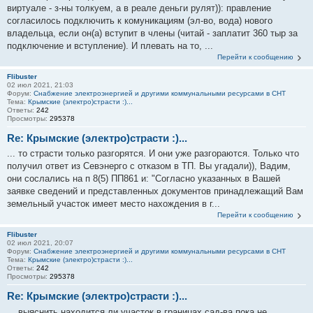
виртуале - з-ны толкуем, а в реале деньги рулят)): правление
согласилось подключить к комуникациям (эл-во, вода) нового
владельца, если он(а) вступит в члены (читай - заплатит 360 тыр за
подключение и вступление). И плевать на то, ...
Перейти к сообщению
Flibuster
02 июл 2021, 21:03
Форум:
Снабжение электроэнергией и другими коммунальными ресурсами в СНТ
Тема:
Крымские (электро)страсти :)...
Ответы:
242
Просмотры:
295378
Re: Крымские (электро)страсти :)...
... то страсти только разгорятся. И они уже разгораются. Только что
получил ответ из Севэнерго с отказом в ТП. Вы угадали)), Вадим,
они сослались на п 8(5) ПП861 и: "Согласно указанных в Вашей
заявке сведений и представленных документов принадлежащий Вам
земельный участок имеет место нахождения в г...
Перейти к сообщению
Flibuster
02 июл 2021, 20:07
Форум:
Снабжение электроэнергией и другими коммунальными ресурсами в СНТ
Тема:
Крымские (электро)страсти :)...
Ответы:
242
Просмотры:
295378
Re: Крымские (электро)страсти :)...
... выяснить находится ли участок в границах сад-ва пока не