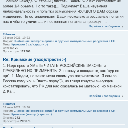
...сейчас некогда 57 страниц листать. Зачем 57? Акт составляет не
более 1/4 объема. Но то такэ))... Подкупает Ваша неуёмная
любознательность и попытки осмысления ЧУЖДОГО ВАМ образа
мышления. Но останавливают Ваши несколько агрессивные попытки
нас в чём-то уличить... и постоянная негативная реакция ...
Перейти к сообщению
Flibuster
02 июл 2021, 10:52
Форум:
Снабжение электроэнергией и другими коммунальными ресурсами в СНТ
Тема:
Крымские (газо)страсти :-)
Ответы:
70
Просмотры:
122268
Re: Крымские (газо)страсти :-)
1. Надо просто УМЕТЬ ЧИТАТЬ РОССИЙСКИЕ ЗАКОНЫ и
ПРАВИЛЬНО ИХ ПРИМЕНЯТЬ. 2. потому и попадаете, как "кур во
щи". 1. Мадам, не злите меня своим ура-патриотизмом. Я сам за
Россию кому хошь "пасть порву")), но глядя изнутри вынужден
констатировать, что РФ для нас оказалась не матерью, но мачехой.
2. Ка...
Перейти к сообщению
Flibuster
02 июл 2021, 10:30
Форум:
Снабжение электроэнергией и другими коммунальными ресурсами в СНТ
Тема:
Крымские (электро)страсти :)...
Ответы:
242
Просмотры:
295378