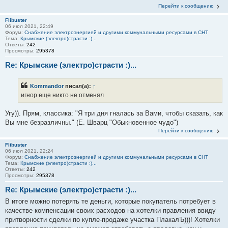
Перейти к сообщению
Flibuster
06 июл 2021, 22:49
Форум:
Снабжение электроэнергией и другими коммунальными ресурсами в СНТ
Тема:
Крымские (электро)страсти :)...
Ответы:
242
Просмотры:
295378
Re: Крымские (электро)страсти :)...
Kommandor
писал(а):
↑
игнор еще никто не отменял
Угу)). Прям, классика: "Я три дня гналась за Вами, чтобы сказать, как
Вы мне безразличны." (Е. Шварц "Обыкновенное чудо")
Перейти к сообщению
Flibuster
06 июл 2021, 22:24
Форум:
Снабжение электроэнергией и другими коммунальными ресурсами в СНТ
Тема:
Крымские (электро)страсти :)...
Ответы:
242
Просмотры:
295378
Re: Крымские (электро)страсти :)...
В итоге можно потерять те деньги, которые покупатель потребует в
качестве компенсации своих расходов на хотелки правления ввиду
притворности сделки по купле-продаже участка ПлакалЪ)))! Хотелки