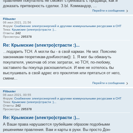
правления покупатель не сможет стребовать с продавца, как и
доказать притворность сделки. З.Ы. Коммандор, ...
Перейти к сообщению
Flibuster
06 июл 2021, 21:56
Форум:
Снабжение электроэнергией и другими коммунальными ресурсами в СНТ
Тема:
Крымские (электро)страсти :)...
Ответы:
242
Просмотры:
295378
Re: Крымские (электро)страсти :)...
...подарить ТСН. А могли бы - в свой карман. Не мог. Поясняю
законникам-теоретикам-донКихотам)): 1. Я мог бы обмануть
покупателя, умолчав об этих затратах, но ТСН, по-любому,
заставило бы покупца раскошелиться. И мне не хотелось бы
выслушивать в свой адрес его проклятия или прятаться от него,
смени...
Перейти к сообщению
Flibuster
06 июл 2021, 00:55
Форум:
Снабжение электроэнергией и другими коммунальными ресурсами в СНТ
Тема:
Крымские (электро)страсти :)...
Ответы:
242
Просмотры:
295378
Re: Крымские (электро)страсти :)...
А Ваши права нарушаются грубейшим образом подобными
решениями правления. Вам и карты в руки. Вы просто Дон-