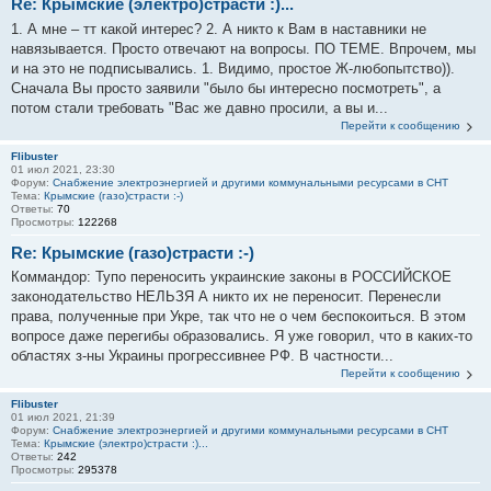
Re: Крымские (электро)страсти :)...
1. А мне – тт какой интерес? 2. А никто к Вам в наставники не
навязывается. Просто отвечают на вопросы. ПО ТЕМЕ. Впрочем, мы
и на это не подписывались. 1. Видимо, простое Ж-любопытство)).
Сначала Вы просто заявили "было бы интересно посмотреть", а
потом стали требовать "Вас же давно просили, а вы и...
Перейти к сообщению
Flibuster
01 июл 2021, 23:30
Форум:
Снабжение электроэнергией и другими коммунальными ресурсами в СНТ
Тема:
Крымские (газо)страсти :-)
Ответы:
70
Просмотры:
122268
Re: Крымские (газо)страсти :-)
Коммандор: Тупо переносить украинские законы в РОССИЙСКОЕ
законодательство НЕЛЬЗЯ А никто их не переносит. Перенесли
права, полученные при Укре, так что не о чем беспокоиться. В этом
вопросе даже перегибы образовались. Я уже говорил, что в каких-то
областях з-ны Украины прогрессивнее РФ. В частности...
Перейти к сообщению
Flibuster
01 июл 2021, 21:39
Форум:
Снабжение электроэнергией и другими коммунальными ресурсами в СНТ
Тема:
Крымские (электро)страсти :)...
Ответы:
242
Просмотры:
295378