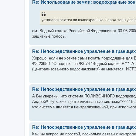
Re: Использование земли: водоохранные зо
устанавливаются ли водоохранные и проч. зоны для 
см. Водный кодекс Российской Федерации от 03.06.200
защитные полосы.
Re: Непосредственное управление в граница
Хорошо, если не хотите сами искать подходящие для В
ФЗ-2395-1 "О недрах" на ФЗ-74 "Водный кодекс РФ". А т
(централизованного водоснабжения) не меняется. ИСТ
Re: Непосредственное управление в граница
А Вы уверены, что система ПОЛИВОЧНОГО водопровод
Андрей!! Ну какие "централизованные системы"???? Вс
что система является централизованной, при использов
Re: Непосредственное управление в граница
Как бы вопрос не простой, поскольку связан с контро