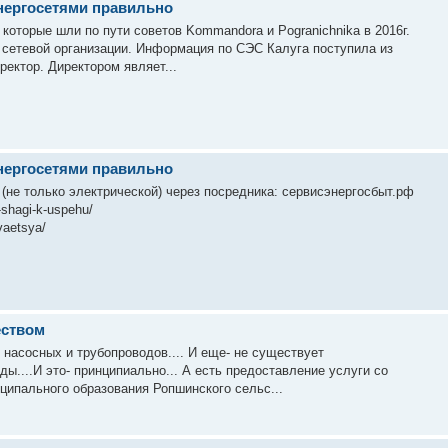
энергосетями правильно
оторые шли по пути советов Kommandorа и Pogranichnikа в 2016г.
сетевой организации. Информация по СЭС Калуга поступила из
ректор. Директором являет...
энергосетями правильно
(не только электрической) через посредника: сервисэнергосбыт.рф
-shagi-k-uspehu/
vaetsya/
еством
 насосных и трубопроводов.... И еще- не существует
..И это- принципиально... А есть предоставление услуги со
ципального образования Ропшинского сельс...