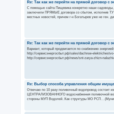
Re: Так как же перейти на прямой договор с 
С помощью сайта Пищевика конкретно наши садоводы, к
заключили ПРЯМЫЕ договора со сбытом, исполнив ТУ 
местных новостей, причем г-н Богатырев уже не ген. ди
Re: Так как же перейти на прямой договор с 
Вариант, который продвигается по снабжению энергией 
http://сервисэнергосбыт.рф/sales/dachnoe-elektrichestvo
http://сервисэнергосбыт.рф/news/snt-zarya-zhizn-nalazhi
Re: Выбор способа управления общим имущ
Отвечаю по 10 разу:поливочный водопровод состоит из
ЦЕНТРАЛИЗОВАННОГО водоснабжения поливочной воды..
стороны МУП Водолей..Как структуры МО РСП....(Муни