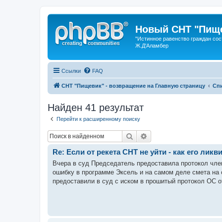
Новый СНТ "Пище
"Истинное равенство граждан сос
Ж.Д'Аламбер
Ссылки
FAQ
СНТ "Пищевик" - возвращение на Главную страницу
Сп
Найден 41 результат
Перейти к расширенному поиску
Поиск
Расширенный поиск
Re: Если от рекета СНТ не уйти - как его лик
Вчера в суд Председатель предоставила протокол член
ошибку в программе Эксель и на самом деле смета на с
предоставили в суд с иском в прошитый протокол ОС от 