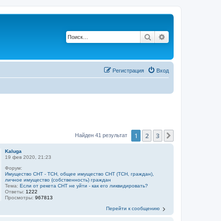
Поиск
Расширенный п
Регистрация
Вход
1
2
3
След.
Найден 41 результат
Kaluga
19 фев 2020, 21:23
Форум:
Имущество СНТ - ТСН, общее имущество СНТ (ТСН, граждан),
личное имущество (собственность) граждан
Тема:
Если от рекета СНТ не уйти - как его ликвидировать?
Ответы:
1222
Просмотры:
967813
Перейти к сообщению