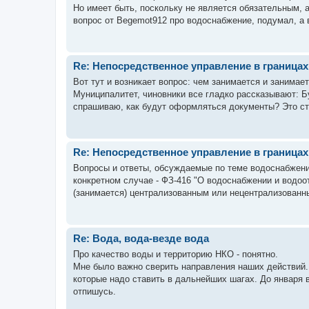
Но имеет быть, поскольку не является обязательным, 
вопрос от Begemot912 про водоснабжение, подумал, а в
Re: Непосредственное управление в граница
Вот тут и возникает вопрос: чем занимается и занима
Муниципалитет, чиновники все гладко рассказывают: Бу
спрашиваю, как будут оформляться документы? Это став
Re: Непосредственное управление в граница
Вопросы и ответы, обсуждаемые по теме водоснабжен
конкретном случае - ФЗ-416 "О водоснабжении и водоо
(занимается) централизованным или нецентрализованны
Re: Вода, вода-везде вода
Про качество воды и территорию НКО - понятно.
Мне было важно сверить направления наших действий. 
которые надо ставить в дальнейших шагах. До января в
отпишусь.