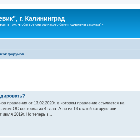
вик", г. Калининград
тоит в том, чтобы все они одинаково были подчинены законам" -
исок форумов
видировать?
ов правления от 13.02.2020г. в котором правление ссылается на
амом ОС состояла из 4 глав. А не из 18 статей которую они
июля 2019г. Но теперь з...