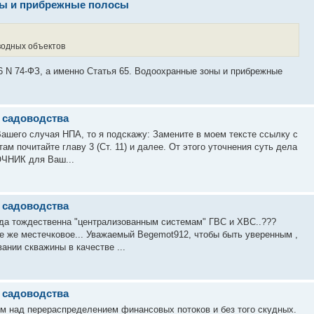
ны и прибрежные полосы
водных объектов
6 N 74-ФЗ, а именно Статья 65. Водоохранные зоны и прибрежные
х садоводства
ашего случая НПА, то я подскажу: Замените в моем тексте ссылку с
ам почитайте главу 3 (Ст. 11) и далее. От этого уточнения суть дела
ОЧНИК для Ваш...
х садоводства
а тождественна "централизованным системам" ГВС и ХВС..???
е же местечковое... Уважаемый Begemot912, чтобы быть уверенным ,
ании скважины в качестве ...
х садоводства
лем над перераспределением финансовых потоков и без того скудных.