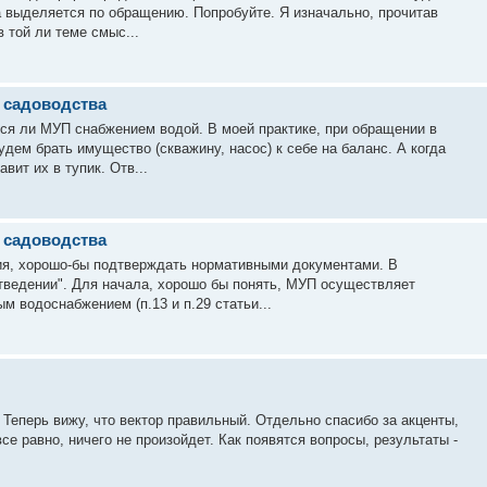
а выделяется по обращению. Попробуйте. Я изначально, прочитав
 той ли теме смыс...
х садоводства
ется ли МУП снабжением водой. В моей практике, при обращении в
дем брать имущество (скважину, насос) к себе на баланс. А когда
ит их в тупик. Отв...
х садоводства
ия, хорошо-бы подтверждать нормативными документами. В
тведении". Для начала, хорошо бы понять, МУП осуществляет
м водоснабжением (п.13 и п.29 статьи...
Теперь вижу, что вектор правильный. Отдельно спасибо за акценты,
се равно, ничего не произойдет. Как появятся вопросы, результаты -