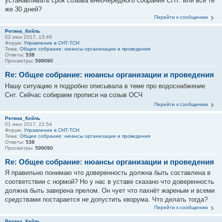
устанавливать срок созыва внеочередного собрания СНТ. или все те
же 30 дней?
Перейти к сообщению
Регина_Кейль
02 июн 2017, 13:49
Форум:
Управление в СНТ-ТСН
Тема:
Общее собрание: нюансы организации и проведения
Ответы:
538
Просмотры:
599090
Re: Общее собрание: нюансы организации и проведения
Нашу ситуацию я подробно описывала в теме про водоснабжение
Снт. Сейчас собираем прописи на созыв ОСЧ
Перейти к сообщению
Регина_Кейль
01 июн 2017, 22:54
Форум:
Управление в СНТ-ТСН
Тема:
Общее собрание: нюансы организации и проведения
Ответы:
538
Просмотры:
599090
Re: Общее собрание: нюансы организации и проведения
Я правильно понимаю что доверенность должна быть составлена в
соответствии с нормой? Но у нас в уставе сказано что доверенность
должна быть заверена прелом. Он чует что пахнёт жареным и всеми
средствами постарается не допустить кворума. Что делать тогда?
Перейти к сообщению
Регина_Кейль