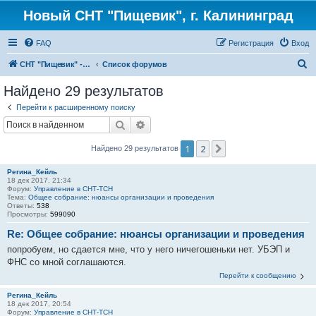
Новый СНТ "Пищевик", г. Калининград
FAQ
Регистрация
Вход
П
СНТ "Пищевик" - возвращение на Главную страницу
Список форумов
о
Найдено 29 результатов
и
Перейти к расширенному поиску
с
Поиск
Расширенный поиск
к
1
2
След.
Найдено 29 результатов
Регина_Кейль
18 дек 2017, 21:34
Форум:
Управление в СНТ-ТСН
Тема:
Общее собрание: нюансы организации и проведения
Ответы:
538
Просмотры:
599090
Re: Общее собрание: нюансы организации и проведения
попробуем, но сдается мне, что у него ничегошеньки нет. УБЭП и
ФНС со мной соглашаются.
Перейти к сообщению
Регина_Кейль
18 дек 2017, 20:54
Форум:
Управление в СНТ-ТСН