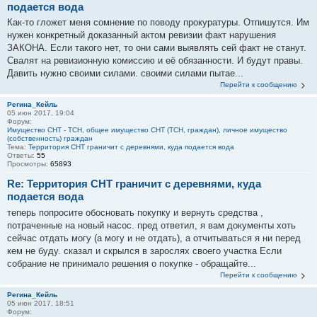
подается вода
Как-то гложет меня сомнение по поводу прокуратуры. Отпишутся. Им
нужен конкретный доказанный актом ревизии факт нарушения
ЗАКОНА. Если такого нет, то они сами выявлять сей факт не станут.
Свалят на ревизионную комиссию и её обязанности. И будут правы.
Давить нужно своими силами. своими силами пытае...
Перейти к сообщению
Регина_Кейль
05 июн 2017, 19:04
Форум:
Имущество СНТ - ТСН, общее имущество СНТ (ТСН, граждан), личное имущество
(собственность) граждан
Тема:
Территория СНТ граничит с деревнями, куда подается вода
Ответы:
55
Просмотры:
65893
Re: Территория СНТ граничит с деревнями, куда
подается вода
теперь попросите обосновать покупку и вернуть средства ,
потраченные на новый насос. пред ответил, я вам документы хоть
сейчас отдать могу (а могу и не отдать), а отчитываться я ни перед
кем не буду. сказал и скрылся в зарослях своего участка Если
собрание не принимало решения о покупке - обращайте...
Перейти к сообщению
Регина_Кейль
05 июн 2017, 18:51
Форум: