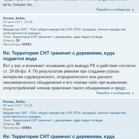
есть только ли...
Перейти к сообщению
Регина_Кейль
05 июн 2017, 20:54
Форум:
Имущество СНТ - ТСН, общее имущество СНТ (ТСН, граждан), личное имущество
(собственность) граждан
Тема:
Территория СНТ граничит с деревнями, куда подается вода
Ответы:
55
Просмотры:
65893
Re: Территория СНТ граничит с деревнями, куда
подается вода
Вот у вас и возникает основание для вывода РК и действия согласно
ст. 24 66-фз: 4. По результатам ревизии при создании угрозы
интересам садоводческого, огороднического или дачного
некоммерческого объединения и его членам либо при выявлении
злоупотреблений членов правления такого объединения и предс...
Перейти к сообщению
Регина_Кейль
05 июн 2017, 20:26
Форум:
Имущество СНТ - ТСН, общее имущество СНТ (ТСН, граждан), личное имущество
(собственность) граждан
Тема:
Территория СНТ граничит с деревнями, куда подается вода
Ответы:
55
Просмотры:
65893
Re: Территория СНТ граничит с деревнями, куда