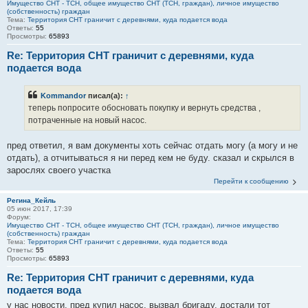
Имущество СНТ - ТСН, общее имущество СНТ (ТСН, граждан), личное имущество
(собственность) граждан
Тема:
Территория СНТ граничит с деревнями, куда подается вода
Ответы:
55
Просмотры:
65893
Re: Территория СНТ граничит с деревнями, куда
подается вода
Kommandor
писал(а):
↑
теперь попросите обосновать покупку и вернуть средства ,
потраченные на новый насос.
пред ответил, я вам документы хоть сейчас отдать могу (а могу и не
отдать), а отчитываться я ни перед кем не буду. сказал и скрылся в
зарослях своего участка
Перейти к сообщению
Регина_Кейль
05 июн 2017, 17:39
Форум:
Имущество СНТ - ТСН, общее имущество СНТ (ТСН, граждан), личное имущество
(собственность) граждан
Тема:
Территория СНТ граничит с деревнями, куда подается вода
Ответы:
55
Просмотры:
65893
Re: Территория СНТ граничит с деревнями, куда
подается вода
у нас новости. пред купил насос, вызвал бригаду, достали тот