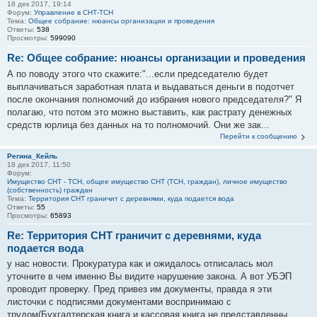
18 дек 2017, 19:14
Форум:
Управление в СНТ-ТСН
Тема:
Общее собрание: нюансы организации и проведения
Ответы:
538
Просмотры:
599090
Re: Общее собрание: нюансы организации и проведения
А по поводу этого что скажите:"...если председателю будет
выплачиваться заработная плата и выдаваться деньги в подотчет
после окончания полномочий до избрания нового председателя?" Я
полагаю, что потом это можно выставить, как растрату денежных
средств юрлица без данных на то полномочий. Они же зак...
Перейти к сообщению
Регина_Кейль
18 дек 2017, 11:50
Форум:
Имущество СНТ - ТСН, общее имущество СНТ (ТСН, граждан), личное имущество
(собственность) граждан
Тема:
Территория СНТ граничит с деревнями, куда подается вода
Ответы:
55
Просмотры:
65893
Re: Территория СНТ граничит с деревнями, куда
подается вода
у нас новости. Прокуратура как и ожидалось отписалась мол
уточните в чем именно Вы видите нарушение закона. А вот УБЭП
проводит проверку. Пред привез им документы, правда я эти
листочки с подписями документами воспринимаю с
трудом(Бухгалтерская книга и кассовая книга не представленны,