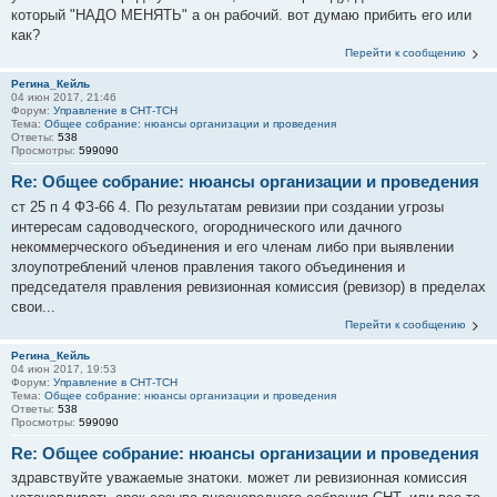
который "НАДО МЕНЯТЬ" а он рабочий. вот думаю прибить его или
как?
Перейти к сообщению
Регина_Кейль
04 июн 2017, 21:46
Форум:
Управление в СНТ-ТСН
Тема:
Общее собрание: нюансы организации и проведения
Ответы:
538
Просмотры:
599090
Re: Общее собрание: нюансы организации и проведения
ст 25 п 4 ФЗ-66 4. По результатам ревизии при создании угрозы
интересам садоводческого, огороднического или дачного
некоммерческого объединения и его членам либо при выявлении
злоупотреблений членов правления такого объединения и
председателя правления ревизионная комиссия (ревизор) в пределах
свои...
Перейти к сообщению
Регина_Кейль
04 июн 2017, 19:53
Форум:
Управление в СНТ-ТСН
Тема:
Общее собрание: нюансы организации и проведения
Ответы:
538
Просмотры:
599090
Re: Общее собрание: нюансы организации и проведения
здравствуйте уважаемые знатоки. может ли ревизионная комиссия