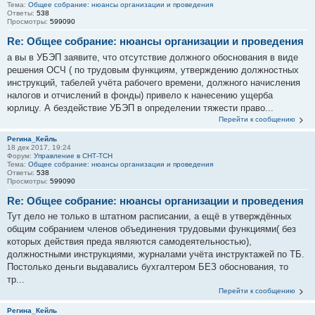
Тема:
Общее собрание: нюансы организации и проведения
Ответы:
538
Просмотры:
599090
Re: Общее собрание: нюансы организации и проведения
а вы в УБЭП заявите, что отсутствие должного обоснования в виде
решения ОСЧ ( по трудовым функциям, утверждению должностных
инструкций, табелей учёта рабочего времени, должного начисления
налогов и отчислений в фонды) привело к нанесению ущерба
юрлицу. А бездействие УБЭП в определении тяжести право...
Перейти к сообщению
Регина_Кейль
18 дек 2017, 19:24
Форум:
Управление в СНТ-ТСН
Тема:
Общее собрание: нюансы организации и проведения
Ответы:
538
Просмотры:
599090
Re: Общее собрание: нюансы организации и проведения
Тут дело не только в штатном расписании, а ещё в утверждённых
общим собранием членов объединения трудовыми функциями( без
которых действия преда являются самодеятельностью),
должностными инструкциями, журналами учёта инструктажей по ТБ.
Постолько деньги выдавались бухгалтером БЕЗ обоснования, то
тр...
Перейти к сообщению
Регина_Кейль