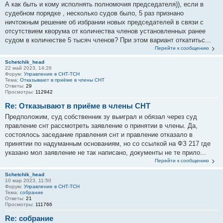
А как быть и кому исполнять полномочия председателя)), если в
судебном порядке , несколько судов было, 5 раз признано
ничтожным решение об избрании новых председателей в связи с
отсутствием кворума от количества членов установленных ранее
судом в количестве 5 тысяч членов? При этом вариант откатитьс...
Перейти к сообщению
Schetchik_head
22 май 2023, 14:26
Форум:
Управление в СНТ-ТСН
Тема:
Отказывают в приёме в члены СНТ
Ответы:
29
Просмотры:
112942
Re: Отказывают в приёме в члены СНТ
Предположим, суд собственник зу выиграл и обязал через суд
правление снт рассмотреть заявление о принятии в члены. Да,
состоялось заседание правления снт и правление отказало в
принятии по надуманным основаниям, но со ссылкой на ФЗ 217 где
указано мол заявление не так написано, документы не те прило...
Перейти к сообщению
Schetchik_head
10 мар 2023, 11:50
Форум:
Управление в СНТ-ТСН
Тема:
собрание
Ответы:
21
Просмотры:
111766
Re: собрание