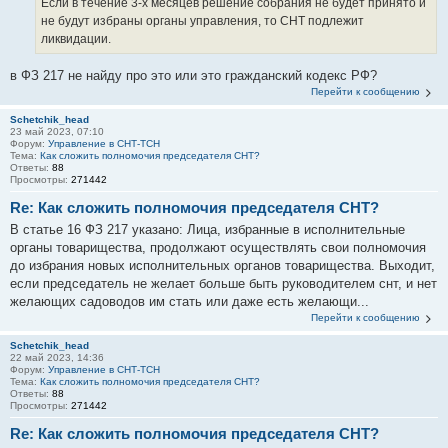
Если в течение 3-х месяцев решение собрания не будет принято и
не будут избраны органы управления, то СНТ подлежит
ликвидации.
в ФЗ 217 не найду про это или это гражданский кодекс РФ?
Перейти к сообщению
Schetchik_head
23 май 2023, 07:10
Форум:
Управление в СНТ-ТСН
Тема:
Как сложить полномочия председателя СНТ?
Ответы:
88
Просмотры:
271442
Re: Как сложить полномочия председателя СНТ?
В статье 16 ФЗ 217 указано: Лица, избранные в исполнительные
органы товарищества, продолжают осуществлять свои полномочия
до избрания новых исполнительных органов товарищества. Выходит,
если председатель не желает больше быть руководителем снт, и нет
желающих садоводов им стать или даже есть желающи...
Перейти к сообщению
Schetchik_head
22 май 2023, 14:36
Форум:
Управление в СНТ-ТСН
Тема:
Как сложить полномочия председателя СНТ?
Ответы:
88
Просмотры:
271442
Re: Как сложить полномочия председателя СНТ?