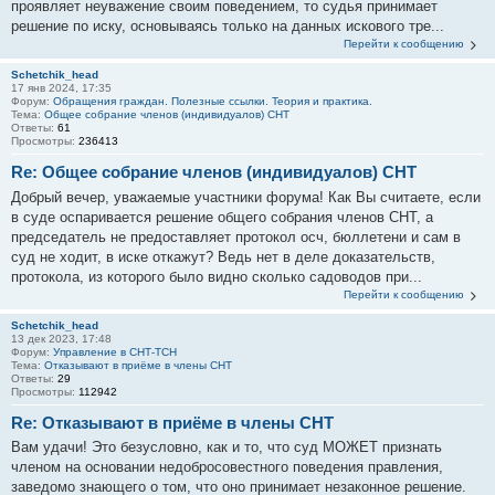
проявляет неуважение своим поведением, то судья принимает
решение по иску, основываясь только на данных искового тре...
Перейти к сообщению
Schetchik_head
17 янв 2024, 17:35
Форум:
Обращения граждан. Полезные ссылки. Теория и практика.
Тема:
Общее собрание членов (индивидуалов) СНТ
Ответы:
61
Просмотры:
236413
Re: Общее собрание членов (индивидуалов) СНТ
Добрый вечер, уважаемые участники форума! Как Вы считаете, если
в суде оспаривается решение общего собрания членов СНТ, а
председатель не предоставляет протокол осч, бюллетени и сам в
суд не ходит, в иске откажут? Ведь нет в деле доказательств,
протокола, из которого было видно сколько садоводов при...
Перейти к сообщению
Schetchik_head
13 дек 2023, 17:48
Форум:
Управление в СНТ-ТСН
Тема:
Отказывают в приёме в члены СНТ
Ответы:
29
Просмотры:
112942
Re: Отказывают в приёме в члены СНТ
Вам удачи! Это безусловно, как и то, что суд МОЖЕТ признать
членом на основании недобросовестного поведения правления,
заведомо знающего о том, что оно принимает незаконное решение.