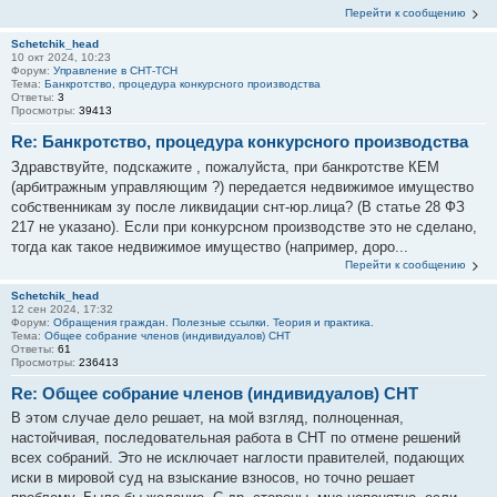
Перейти к сообщению
Schetchik_head
10 окт 2024, 10:23
Форум:
Управление в СНТ-ТСН
Тема:
Банкротство, процедура конкурсного производства
Ответы:
3
Просмотры:
39413
Re: Банкротство, процедура конкурсного производства
Здравствуйте, подскажите , пожалуйста, при банкротстве КЕМ
(арбитражным управляющим ?) передается недвижимое имущество
собственникам зу после ликвидации снт-юр.лица? (В статье 28 ФЗ
217 не указано). Если при конкурсном производстве это не сделано,
тогда как такое недвижимое имущество (например, доро...
Перейти к сообщению
Schetchik_head
12 сен 2024, 17:32
Форум:
Обращения граждан. Полезные ссылки. Теория и практика.
Тема:
Общее собрание членов (индивидуалов) СНТ
Ответы:
61
Просмотры:
236413
Re: Общее собрание членов (индивидуалов) СНТ
В этом случае дело решает, на мой взгляд, полноценная,
настойчивая, последовательная работа в СНТ по отмене решений
всех собраний. Это не исключает наглости правителей, подающих
иски в мировой суд на взыскание взносов, но точно решает