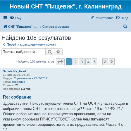
Новый СНТ "Пищевик", г. Калининград
FAQ
Регистрация
Вход
П
СНТ "Пищевик" - возвращение на Главную страницу
Список форумов
о
Найдено 108 результатов
и
Перейти к расширенному поиску
с
Поиск
Расширенный поиск
к
Страница
1
из
8
1
2
3
4
5
8
След.
Найдено 108 результатов
…
Schetchik_head
19 апр 2025, 05:34
Форум:
Управление в СНТ-ТСН
Тема:
собрание
Ответы:
21
Просмотры:
111766
Re: собрание
Здравствуйте! Присутствующие члены СНТ на ОСЧ и участвующие в
собрании члены СНТ - это же разные вещи? Часть 19 ст 17 ФЗ 217
Общее собрание членов товарищества правомочно, если на
указанном собрании ПРИСУТСТВУЕТ более чем пятьдесят
процентов членов товарищества или их представителей. Часть 4 ст.
17 ...