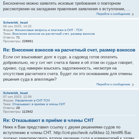
Бесконечно можно заявлять исковые требования о повторном
рассмотрении на заседании правления заявления о вступлении, ...
Перейти к сообщению
Schetchik_head
08 сен 2023, 14:32
Форум:
Финансовые вопросы и платежи в СНТ - ТСН
Тема:
Внесение взносов на расчетный счет, размер взносов
Ответы:
71
Просмотры:
228661
Re: Внесение взносов на расчетный счет, размер взносов
Если снт взыскивает долг в суде, а садовод готов оплатить
добровольно, но у снт нет счета в банке и об этом он судье говорит,
однако, суд намерен взыскать задолженность, несмотря на
отсутствие расчетного счета. Будет ли это основанием для отмены
решения суда в апелляции?
Перейти к сообщению
Schetchik_head
07 сен 2023, 12:08
Форум:
Управление в СНТ-ТСН
Тема:
Отказывают в приёме в члены СНТ
Ответы:
29
Просмотры:
112942
Re: Отказывают в приёме в члены СНТ
Ниже я Вам представил ссылку с двумя решениями судов по
вступлению в члены СНТ. http://cnt-pischevik.ru/likbez-11.html#6 Вас
должно заинтересовать второе решение суда и комментарий к этому