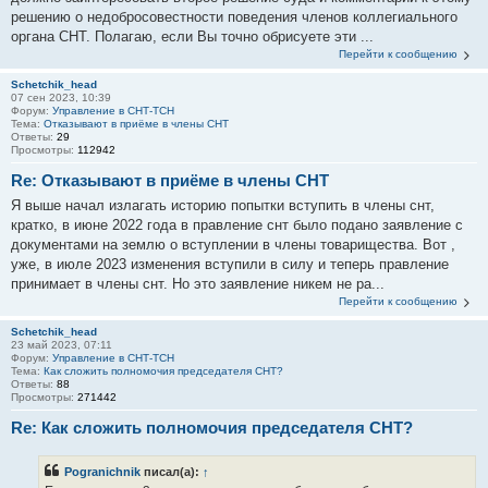
решению о недобросовестности поведения членов коллегиального
органа СНТ. Полагаю, если Вы точно обрисуете эти ...
Перейти к сообщению
Schetchik_head
07 сен 2023, 10:39
Форум:
Управление в СНТ-ТСН
Тема:
Отказывают в приёме в члены СНТ
Ответы:
29
Просмотры:
112942
Re: Отказывают в приёме в члены СНТ
Я выше начал излагать историю попытки вступить в члены снт,
кратко, в июне 2022 года в правление снт было подано заявление с
документами на землю о вступлении в члены товарищества. Вот ,
уже, в июле 2023 изменения вступили в силу и теперь правление
принимает в члены снт. Но это заявление никем не ра...
Перейти к сообщению
Schetchik_head
23 май 2023, 07:11
Форум:
Управление в СНТ-ТСН
Тема:
Как сложить полномочия председателя СНТ?
Ответы:
88
Просмотры:
271442
Re: Как сложить полномочия председателя СНТ?
Pogranichnik
писал(а):
↑