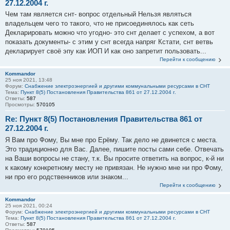
27.12.2004 г.
Чем там является снт- вопрос отдельный Нельзя являться
владельцем чего то такого, что не присоединялось как сеть
Декларировать можно что угодно- это снт делает с успехом, а вот
показать документы- с этим у снт всегда напряг Кстати, снт ветвь
декларирует своё эпу как ИОП И как оно запретит пользовать...
Перейти к сообщению
Kommandor
25 ноя 2021, 13:48
Форум:
Снабжение электроэнергией и другими коммунальными ресурсами в СНТ
Тема:
Пункт 8(5) Постановления Правительства 861 от 27.12.2004 г.
Ответы:
587
Просмотры:
570105
Re: Пункт 8(5) Постановления Правительства 861 от
27.12.2004 г.
Я Вам про Фому, Вы мне про Ерёму. Так дело не двинется с места.
Это традиционно для Вас. Далее, пишите посты сами себе. Отвечать
на Ваши вопросы не стану, т.к. Вы просите ответить на вопрос, к-й ни
к какому конкретному месту не привязан. Не нужно мне ни про Фому,
ни про его родственников или знаком...
Перейти к сообщению
Kommandor
25 ноя 2021, 00:24
Форум:
Снабжение электроэнергией и другими коммунальными ресурсами в СНТ
Тема:
Пункт 8(5) Постановления Правительства 861 от 27.12.2004 г.
Ответы:
587