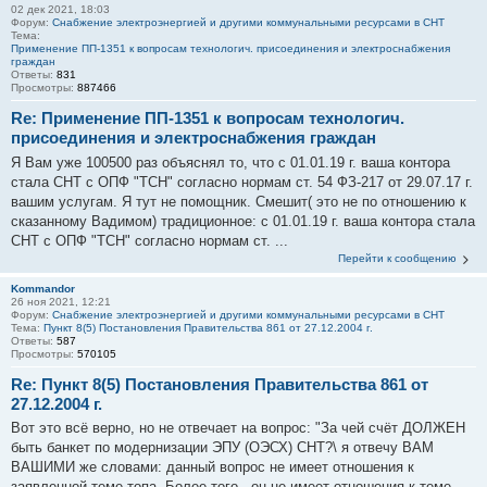
02 дек 2021, 18:03
Форум:
Снабжение электроэнергией и другими коммунальными ресурсами в СНТ
Тема:
Применение ПП-1351 к вопросам технологич. присоединения и электроснабжения
граждан
Ответы:
831
Просмотры:
887466
Re: Применение ПП-1351 к вопросам технологич.
присоединения и электроснабжения граждан
Я Вам уже 100500 раз объяснял то, что с 01.01.19 г. ваша контора
стала СНТ с ОПФ "ТСН" согласно нормам ст. 54 ФЗ-217 от 29.07.17 г.
вашим услугам. Я тут не помощник. Смешит( это не по отношению к
сказанному Вадимом) традиционное: с 01.01.19 г. ваша контора стала
СНТ с ОПФ "ТСН" согласно нормам ст. ...
Перейти к сообщению
Kommandor
26 ноя 2021, 12:21
Форум:
Снабжение электроэнергией и другими коммунальными ресурсами в СНТ
Тема:
Пункт 8(5) Постановления Правительства 861 от 27.12.2004 г.
Ответы:
587
Просмотры:
570105
Re: Пункт 8(5) Постановления Правительства 861 от
27.12.2004 г.
Вот это всё верно, но не отвечает на вопрос: "За чей счёт ДОЛЖЕН
быть банкет по модернизации ЭПУ (ОЭСХ) СНТ?\ я отвечу ВАМ
ВАШИМИ же словами: данный вопрос не имеет отношения к
заявленной теме топа. Более того - он не имеет отношения к теме