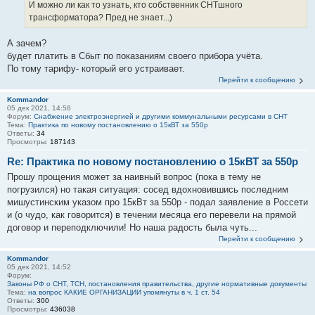
И можно ли как то узнать, кто собственник СНТшного
трансформатора? Пред не знает...)
А зачем?
будет платить в Сбыт по показаниям своего прибора учёта.
По тому тарифу- который его устраивает.
Перейти к сообщению
Kommandor
05 дек 2021, 14:58
Форум:
Снабжение электроэнергией и другими коммунальными ресурсами в СНТ
Тема:
Практика по новому постановлению о 15кВТ за 550р
Ответы:
34
Просмотры:
187143
Re: Практика по новому постановлению о 15кВТ за 550р
Прошу прощения может за наивный вопрос (пока в тему не
погрузился) но такая ситуация: сосед вдохновившись последним
мишустинским указом про 15кВт за 550р - подал заявление в Россети
и (о чудо, как говорится) в течении месяца его перевели на прямой
договор и переподключили! Но наша радость была чуть...
Перейти к сообщению
Kommandor
05 дек 2021, 14:52
Форум:
Законы РФ о СНТ, ТСН, постановления правительства, другие нормативные документы
Тема:
на вопрос КАКИЕ ОРГАНИЗАЦИИ упомянуты в ч. 1 ст. 54
Ответы:
300
Просмотры:
436038