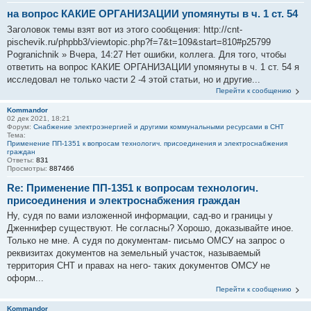
на вопрос КАКИЕ ОРГАНИЗАЦИИ упомянуты в ч. 1 ст. 54
Заголовок темы взят вот из этого сообщения: http://cnt-
pischevik.ru/phpbb3/viewtopic.php?f=7&t=109&start=810#p25799
Pogranichnik » Вчера, 14:27 Нет ошибки, коллега. Для того, чтобы
ответить на вопрос КАКИЕ ОРГАНИЗАЦИИ упомянуты в ч. 1 ст. 54 я
исследовал не только части 2 -4 этой статьи, но и другие...
Перейти к сообщению
Kommandor
02 дек 2021, 18:21
Форум:
Снабжение электроэнергией и другими коммунальными ресурсами в СНТ
Тема:
Применение ПП-1351 к вопросам технологич. присоединения и электроснабжения
граждан
Ответы:
831
Просмотры:
887466
Re: Применение ПП-1351 к вопросам технологич.
присоединения и электроснабжения граждан
Ну, судя по вами изложенной информации, сад-во и границы у
Дженнифер существуют. Не согласны? Хорошо, доказывайте иное.
Только не мне. А судя по документам- письмо ОМСУ на запрос о
реквизитах документов на земельный участок, называемый
территория СНТ и правах на него- таких документов ОМСУ не
оформ...
Перейти к сообщению
Kommandor