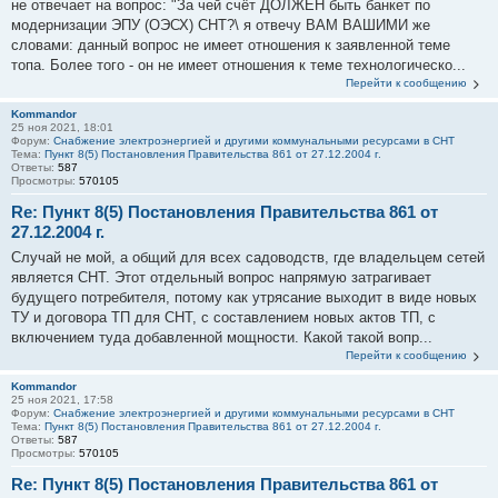
не отвечает на вопрос: "За чей счёт ДОЛЖЕН быть банкет по
модернизации ЭПУ (ОЭСХ) СНТ?\ я отвечу ВАМ ВАШИМИ же
словами: данный вопрос не имеет отношения к заявленной теме
топа. Более того - он не имеет отношения к теме технологическо...
Перейти к сообщению
Kommandor
25 ноя 2021, 18:01
Форум:
Снабжение электроэнергией и другими коммунальными ресурсами в СНТ
Тема:
Пункт 8(5) Постановления Правительства 861 от 27.12.2004 г.
Ответы:
587
Просмотры:
570105
Re: Пункт 8(5) Постановления Правительства 861 от
27.12.2004 г.
Случай не мой, а общий для всех садоводств, где владельцем сетей
является СНТ. Этот отдельный вопрос напрямую затрагивает
будущего потребителя, потому как утрясание выходит в виде новых
ТУ и договора ТП для СНТ, с составлением новых актов ТП, с
включением туда добавленной мощности. Какой такой вопр...
Перейти к сообщению
Kommandor
25 ноя 2021, 17:58
Форум:
Снабжение электроэнергией и другими коммунальными ресурсами в СНТ
Тема:
Пункт 8(5) Постановления Правительства 861 от 27.12.2004 г.
Ответы:
587
Просмотры:
570105
Re: Пункт 8(5) Постановления Правительства 861 от