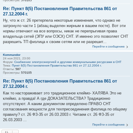
Просмотры:
570105
Re: Пункт 8(5) Постановления Правительства 861 от
27.12.2004 г.
Ну, что ж ст. 26 претерпела некоторые изменения, что однако не
затронуло части 1 (абзац выделен жирным в вашем посте). Вот эти
нормы отвечают на все вопросы, никак не перепрыгивая права
владельца сетей (ЭПУ или ОЭСХ) СНТ. И именно это позволяет СНТ
разрешить ТП физлица к своим сетям или не разрешит...
Перейти к сообщению
Kommandor
24 ноя 2021, 23:00
Форум:
Снабжение электроэнергией и другими коммунальными ресурсами в СНТ
Тема:
Пункт 8(5) Постановления Правительства 861 от 27.12.2004 г.
Ответы:
587
Просмотры:
570105
Re: Пункт 8(5) Постановления Правительства 861 от
27.12.2004 г.
Как то настораживает это традиционное клеймо- ХАЛЯВА Это не
клеймо, а правда! А где ДОКАЗАТЕЛЬСТВА? Традиционно
отсутствуют. А каким документом определено ПРАВО СНТ
согласования мощности для техприсоединения физлица по общему
правилу? ст. 26 ФЗ-35 от 26.03.2003 г. Читаем ст. 26 ФЗ-35 от
26.03.2003 ...
Перейти к сообщению