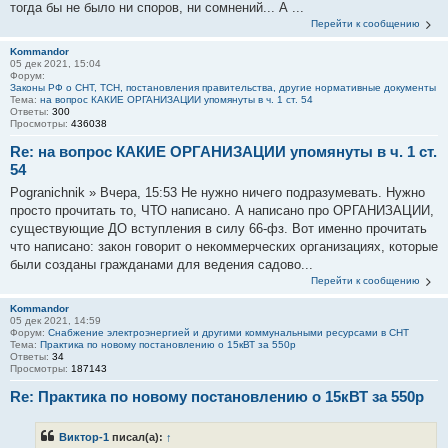
тогда бы не было ни споров, ни сомнений... А ...
Перейти к сообщению
Kommandor
05 дек 2021, 15:04
Форум:
Законы РФ о СНТ, ТСН, постановления правительства, другие нормативные документы
Тема:
на вопрос КАКИЕ ОРГАНИЗАЦИИ упомянуты в ч. 1 ст. 54
Ответы:
300
Просмотры:
436038
Re: на вопрос КАКИЕ ОРГАНИЗАЦИИ упомянуты в ч. 1 ст.
54
Pogranichnik » Вчера, 15:53 Не нужно ничего подразумевать. Нужно
просто прочитать то, ЧТО написано. А написано про ОРГАНИЗАЦИИ,
существующие ДО вступления в силу 66-фз. Вот именно прочитать
что написано: закон говорит о некоммерческих организациях, которые
были созданы гражданами для ведения садово...
Перейти к сообщению
Kommandor
05 дек 2021, 14:59
Форум:
Снабжение электроэнергией и другими коммунальными ресурсами в СНТ
Тема:
Практика по новому постановлению о 15кВТ за 550р
Ответы:
34
Просмотры:
187143
Re: Практика по новому постановлению о 15кВТ за 550р
Виктор-1
писал(а):
↑