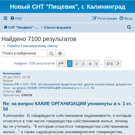
Новый СНТ "Пищевик", г. Калининград
FAQ
Регистрация
Вход
П
СНТ "Пищевик" - возвращение на Главную страницу
Список форумов
о
Найдено 7100 результатов
и
Перейти к расширенному поиску
с
Поиск
Расширенный поиск
к
Страница
1
из
474
1
2
3
4
5
474
След.
Найдено 7100 результатов
…
Kommandor
05 дек 2021, 15:18
Форум:
Законы РФ о СНТ, ТСН, постановления правительства, другие нормативные документы
Тема:
на вопрос КАКИЕ ОРГАНИЗАЦИИ упомянуты в ч. 1 ст. 54
Ответы:
300
Просмотры:
436038
Re: на вопрос КАКИЕ ОРГАНИЗАЦИИ упомянуты в ч. 1 ст.
54
Kommandor: 4) товариществ собственников недвижимости, к которым
относятся в том числе товарищества собственников жилья; почему
бы не уточнить: "К которым относятся товарищества собственников
жилья..." а также садоводческие некоммерческие товарищества...