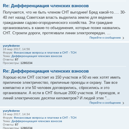
Re: Дифференциация членских взносов
Получается, что не быть членом СНТ выгоднее! Бред какой-то..... 30-
40 лет назад Советская власть выделила землю для ведения
гражданами садово-огороднического хозяйства. Эти граждане
организовались в какие-то объединения, которые позже назвались
СНТ. Строили дороги, протягивали линии электропередач. ...
Перейти к сообщению
yuryfedorov
16 мар 2017, 14:56
Форум:
Финансовые вопросы и платежи в СНТ - ТСН
Тема:
Дифференциация членских взносов
Ответы:
87
Просмотры:
1280234
Re: Дифференциация членских взносов
Хорошо если СНТ состоит из 150 участков и 50 из них хотят иметь
приличное электричество, приличные проезды и охрану. Там все
компактно и эти 50 человек договорились, сбросились и это
организовали. А если в СНТ больше 2000 участков. И проездов, и
линий электрических десятки километров? И людей этих "...
Перейти к сообщению
yuryfedorov
16 мар 2017, 14:34
Форум:
Финансовые вопросы и платежи в СНТ - ТСН
Тема:
Дифференциация членских взносов
Ответы:
87
Просмотры:
1280234