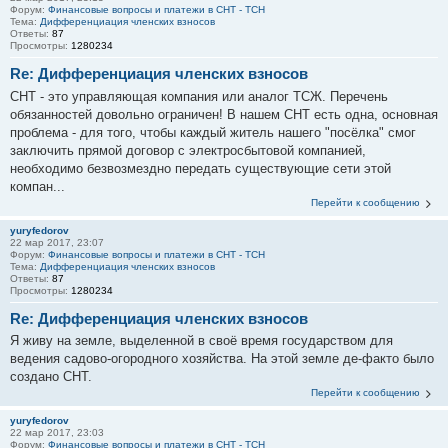
Форум:
Финансовые вопросы и платежи в СНТ - ТСН
Тема:
Дифференциация членских взносов
Ответы:
87
Просмотры:
1280234
Re: Дифференциация членских взносов
СНТ - это управляющая компания или аналог ТСЖ. Перечень
обязанностей довольно ограничен! В нашем СНТ есть одна, основная
проблема - для того, чтобы каждый житель нашего "посёлка" смог
заключить прямой договор с электросбытовой компанией,
необходимо безвозмездно передать существующие сети этой
компан...
Перейти к сообщению
yuryfedorov
22 мар 2017, 23:07
Форум:
Финансовые вопросы и платежи в СНТ - ТСН
Тема:
Дифференциация членских взносов
Ответы:
87
Просмотры:
1280234
Re: Дифференциация членских взносов
Я живу на земле, выделенной в своё время государством для
ведения садово-огородного хозяйства. На этой земле де-факто было
создано СНТ.
Перейти к сообщению
yuryfedorov
22 мар 2017, 23:03
Форум:
Финансовые вопросы и платежи в СНТ - ТСН