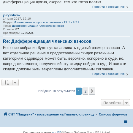
дифференциация нужна, скорее, тем кто готов платит...
Перейти к сообщению
yuryfedorov
14 мар 2017, 15:16
Форум:
Финансовые вопросы и платежи в СНТ - ТСН
Тема:
Дифференциация членских взносов
Ответы:
87
Просмотры:
1280234
Re: Дифференциация членских взносов
Решение собрания будет устанавливать единый размер взносов. А
вот отдельное решение о предоставлении скидок различным
категориям садоводов может быть, вероятно, оспорено в суде, но,
навряд ли человек, получивший эту скидку пойдет в суд. И все эти
скидки должны быть закреплены дополнительным соглашен...
Перейти к сообщению
1
2
След.
Найдено 18 результатов
Перейти
СНТ "Пищевик" - возвращение на Главную страницу
Список форумов
Создано на основе
phpBB
® Forum Software © phpBB Limited