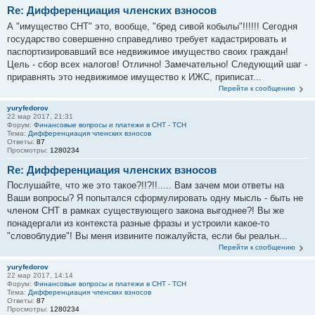
Re: Дифференциация членских взносов
А "имущество СНТ" это, вообще, "бред сивой кобылы"!!!!!! Сегодня
государство совершенно справедливо требует кадастрировать и
паспортизировавший все недвижимое имущество своих граждан!
Цель - сбор всех налогов! Отлично! Замечательно! Следующий шаг -
приравнять это недвижимое имущество к ИЖС, приписат...
Перейти к сообщению
yuryfedorov
22 мар 2017, 21:31
Форум:
Финансовые вопросы и платежи в СНТ - ТСН
Тема:
Дифференциация членских взносов
Ответы:
87
Просмотры:
1280234
Re: Дифференциация членских взносов
Послушайте, что же это такое?!!?!!..... Вам зачем мои ответы на
Ваши вопросы? Я попытался сформулировать одну мысль - быть не
членом СНТ в рамках существующего закона выгоднее?! Вы же
понадергали из контекста разные фразы и устроили какое-то
"словоблудие"! Вы меня извините пожалуйста, если бы реальн...
Перейти к сообщению
yuryfedorov
22 мар 2017, 14:14
Форум:
Финансовые вопросы и платежи в СНТ - ТСН
Тема:
Дифференциация членских взносов
Ответы:
87
Просмотры:
1280234