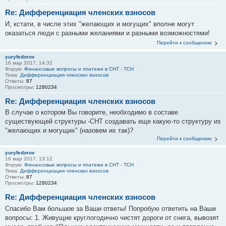
Re: Дифференциация членских взносов
И, кстати, в числе этих "желающих и могущих" вполне могут
оказаться люди с разными желаниями и разными возможностями!
Перейти к сообщению
yuryfedorov
16 мар 2017, 14:32
Форум:
Финансовые вопросы и платежи в СНТ - ТСН
Тема:
Дифференциация членских взносов
Ответы:
87
Просмотры:
1280234
Re: Дифференциация членских взносов
В случае о котором Вы говорите, необходимо в составе
существующей структуры -СНТ создавать еще какую-то структуру из
"желающих и могущих" (назовем их так)?
Перейти к сообщению
yuryfedorov
16 мар 2017, 13:12
Форум:
Финансовые вопросы и платежи в СНТ - ТСН
Тема:
Дифференциация членских взносов
Ответы:
87
Просмотры:
1280234
Re: Дифференциация членских взносов
Спасибо Вам большое за Ваши ответы! Попробую ответить на Ваши
вопросы: 1. Живущие круглогодично чистят дороги от снега, вывозят