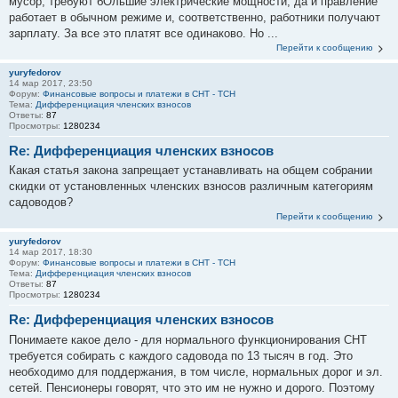
мусор, требуют бОльшие электрические мощности, да и правление
работает в обычном режиме и, соответственно, работники получают
зарплату. За все это платят все одинаково. Но ...
Перейти к сообщению
yuryfedorov
14 мар 2017, 23:50
Форум:
Финансовые вопросы и платежи в СНТ - ТСН
Тема:
Дифференциация членских взносов
Ответы:
87
Просмотры:
1280234
Re: Дифференциация членских взносов
Какая статья закона запрещает устанавливать на общем собрании
скидки от установленных членских взносов различным категориям
садоводов?
Перейти к сообщению
yuryfedorov
14 мар 2017, 18:30
Форум:
Финансовые вопросы и платежи в СНТ - ТСН
Тема:
Дифференциация членских взносов
Ответы:
87
Просмотры:
1280234
Re: Дифференциация членских взносов
Понимаете какое дело - для нормального функционирования СНТ
требуется собирать с каждого садовода по 13 тысяч в год. Это
необходимо для поддержания, в том числе, нормальных дорог и эл.
сетей. Пенсионеры говорят, что это им не нужно и дорого. Поэтому