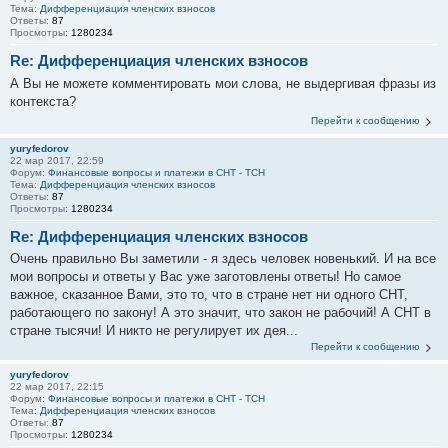
Тема:
Дифференциация членских взносов
Ответы:
87
Просмотры:
1280234
Re: Дифференциация членских взносов
А Вы не можете комментировать мои слова, не выдергивая фразы из
контекста?
Перейти к сообщению
yuryfedorov
22 мар 2017, 22:59
Форум:
Финансовые вопросы и платежи в СНТ - ТСН
Тема:
Дифференциация членских взносов
Ответы:
87
Просмотры:
1280234
Re: Дифференциация членских взносов
Очень правильно Вы заметили - я здесь человек новенький. И на все
мои вопросы и ответы у Вас уже заготовлены ответы! Но самое
важное, сказанное Вами, это то, что в стране нет ни одного СНТ,
работающего по закону! А это значит, что закон не рабочий! А СНТ в
стране тысячи! И никто не регулирует их дея...
Перейти к сообщению
yuryfedorov
22 мар 2017, 22:15
Форум:
Финансовые вопросы и платежи в СНТ - ТСН
Тема:
Дифференциация членских взносов
Ответы:
87
Просмотры:
1280234