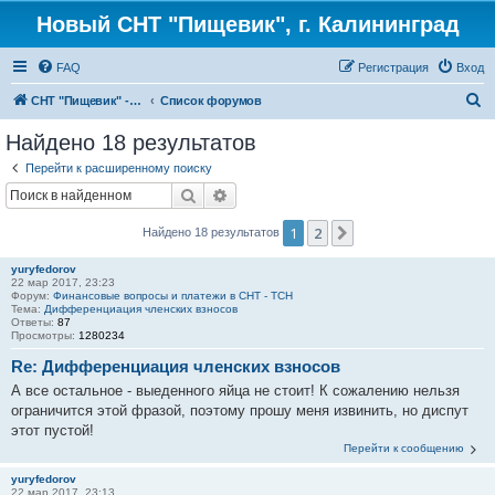
Новый СНТ "Пищевик", г. Калининград
FAQ
Регистрация
Вход
П
СНТ "Пищевик" - возвращение на Главную страницу
Список форумов
о
Найдено 18 результатов
и
Перейти к расширенному поиску
с
Поиск
Расширенный поиск
к
1
2
След.
Найдено 18 результатов
yuryfedorov
22 мар 2017, 23:23
Форум:
Финансовые вопросы и платежи в СНТ - ТСН
Тема:
Дифференциация членских взносов
Ответы:
87
Просмотры:
1280234
Re: Дифференциация членских взносов
А все остальное - выеденного яйца не стоит! К сожалению нельзя
ограничится этой фразой, поэтому прошу меня извинить, но диспут
этот пустой!
Перейти к сообщению
yuryfedorov
22 мар 2017, 23:13