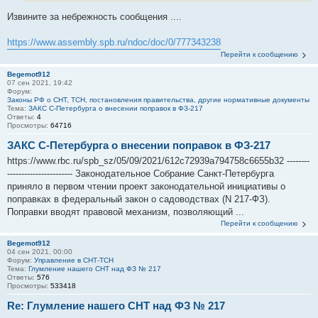
Извините за небрежность сообщения ....
https://www.assembly.spb.ru/ndoc/doc/0/777343238
Перейти к сообщению
Begemot912
07 сен 2021, 19:42
Форум:
Законы РФ о СНТ, ТСН, постановления правительства, другие нормативные документы
Тема:
ЗАКС С-Петербурга о внесении поправок в ФЗ-217
Ответы:
4
Просмотры:
64716
ЗАКС С-Петербурга о внесении поправок в ФЗ-217
https://www.rbc.ru/spb_sz/05/09/2021/612c72939a794758c6655b32 --------
----------------------- Законодательное Собрание Санкт-Петербурга
приняло в первом чтении проект законодательной инициативы о
поправках в федеральный закон о садоводствах (N 217-ФЗ).
Поправки вводят правовой механизм, позволяющий ...
Перейти к сообщению
Begemot912
04 сен 2021, 00:00
Форум:
Управление в СНТ-ТСН
Тема:
Глумление нашего СНТ над ФЗ № 217
Ответы:
576
Просмотры:
533418
Re: Глумление нашего СНТ над ФЗ № 217