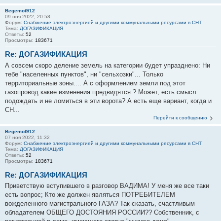
Begemot912
09 ноя 2022, 20:58
Форум:
Снабжение электроэнергией и другими коммунальными ресурсами в СНТ
Тема:
ДОГАЗИФИКАЦИЯ
Ответы:
52
Просмотры:
183671
Re: ДОГАЗИФИКАЦИЯ
А совсем скоро деление земель на категории будет упразднено: Ни
тебе "населенных пунктов", ни "сельхозки"... Только
территориальные зоны.... А с оформлением земли под этот
газопровод какие изменения предвидятся ? Может, есть смысл
подождать и не ломиться в эти ворота? А есть еще вариант, когда и
СН...
Перейти к сообщению
Begemot912
07 ноя 2022, 11:32
Форум:
Снабжение электроэнергией и другими коммунальными ресурсами в СНТ
Тема:
ДОГАЗИФИКАЦИЯ
Ответы:
52
Просмотры:
183671
Re: ДОГАЗИФИКАЦИЯ
Приветствую вступившего в разговор ВАДИМА! У меня же все таки
есть вопрос; Кто же должен являться ПОТРЕБИТЕЛЕМ
вожделенного магистрального ГАЗА? Так сказать, счастливым
обладателем ОБЩЕГО ДОСТОЯНИЯ РОССИИ?? Собственник, c