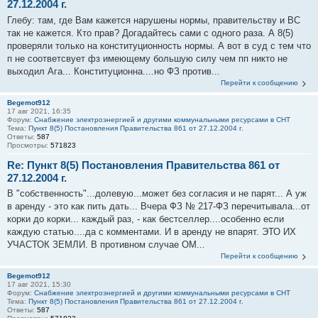
27.12.2004 г.
Глебу: там, где Вам кажется нарушены нормы, правительству и ВС
так не кажется. Кто прав? Догадайтесь сами с одного раза. А 8(5)
проверяли только на конституционность нормы. А вот в суд с тем что
п не соответсвует фз имеющему большую силу чем пп никто не
выходил Ага... Конституционна....но ФЗ против...
Перейти к сообщению
Begemot912
17 авг 2021, 16:35
Форум:
Снабжение электроэнергией и другими коммунальными ресурсами в СНТ
Тема:
Пункт 8(5) Постановления Правительства 861 от 27.12.2004 г.
Ответы:
587
Просмотры:
571823
Re: Пункт 8(5) Постановления Правительства 861 от
27.12.2004 г.
В "собственность"...долевую...может без согласия и не парят... А уж
в аренду - это как пить дать... Вчера ФЗ № 217-ФЗ перечитывала...от
корки до корки... каждый раз, - как бестселлер....особенно если
каждую статью....да с комментами. И в аренду не впарят. ЭТО ИХ
УЧАСТОК ЗЕМЛИ. В противном случае ОМ...
Перейти к сообщению
Begemot912
17 авг 2021, 15:30
Форум:
Снабжение электроэнергией и другими коммунальными ресурсами в СНТ
Тема:
Пункт 8(5) Постановления Правительства 861 от 27.12.2004 г.
Ответы:
587