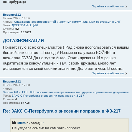
петербуржце...
Перейти к сообщению
Begemot912
02 ноя 2022, 14:56
Форум:
Снабжение электроэнергией и другими коммунальными ресурсами в СНТ
Тема:
ДОГАЗИФИКАЦИЯ
Ответы:
52
Просмотры:
183671
ДОГАЗИФИКАЦИЯ
Приветствую всех специалистов ! Рад снова воспользоваться вашим
богатейшим опытом....Господа! Невзирая на ужасы ВОЙНЫ, я
возжелал ГАЗА! Да не тут то было! Опять препоны. И я решил
обратиться за консультацией к вам, своим друзьям, много лет
делившимися со мной своими знаниями. Дело вот в чем: В соотв...
Перейти к сообщению
Begemot912
08 сен 2021, 17:38
Форум:
Законы РФ о СНТ, ТСН, постановления правительства, другие нормативные документы
Тема:
ЗАКС С-Петербурга о внесении поправок в ФЗ-217
Ответы:
4
Просмотры:
64716
Re: ЗАКС С-Петербурга о внесении поправок в ФЗ-217
Milita
писал(а):
↑
Не увидела ссылки на сам законопроект..