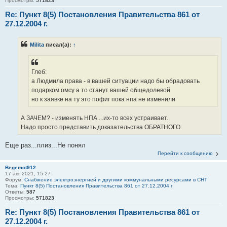
Просмотры:
571823
Re: Пункт 8(5) Постановления Правительства 861 от
27.12.2004 г.
Milita
писал(а):
↑
Глеб:
а Людмила права - в вашей ситуации надо бы обрадовать
подарком омсу а то станут вашей общедолевой
но к заявке на ту это пофиг пока нпа не изменили
А ЗАЧЕМ? - изменять НПА....их-то всех устраивает.
Надо просто представить доказательства ОБРАТНОГО.
Еще раз...плиз...Не понял
Перейти к сообщению
Begemot912
17 авг 2021, 15:27
Форум:
Снабжение электроэнергией и другими коммунальными ресурсами в СНТ
Тема:
Пункт 8(5) Постановления Правительства 861 от 27.12.2004 г.
Ответы:
587
Просмотры:
571823
Re: Пункт 8(5) Постановления Правительства 861 от
27.12.2004 г.