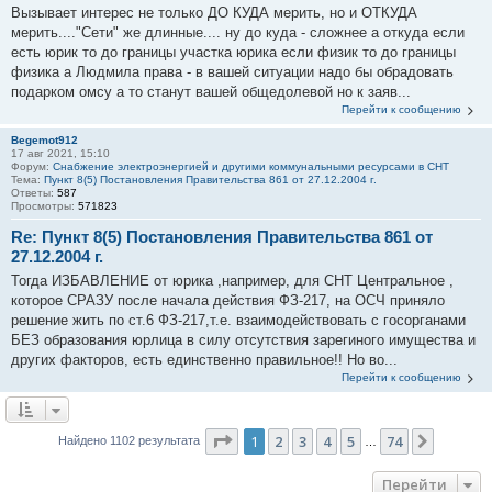
Вызывает интерес не только ДО КУДА мерить, но и ОТКУДА
мерить...."Сети" же длинные.... ну до куда - сложнее а откуда если
есть юрик то до границы участка юрика если физик то до границы
физика а Людмила права - в вашей ситуации надо бы обрадовать
подарком омсу а то станут вашей общедолевой но к заяв...
Перейти к сообщению
Begemot912
17 авг 2021, 15:10
Форум:
Снабжение электроэнергией и другими коммунальными ресурсами в СНТ
Тема:
Пункт 8(5) Постановления Правительства 861 от 27.12.2004 г.
Ответы:
587
Просмотры:
571823
Re: Пункт 8(5) Постановления Правительства 861 от
27.12.2004 г.
Тогда ИЗБАВЛЕНИЕ от юрика ,например, для СНТ Центральное ,
которое СРАЗУ после начала действия ФЗ-217, на ОСЧ приняло
решение жить по ст.6 ФЗ-217,т.е. взаимодействовать с госорганами
БЕЗ образования юрлица в силу отсутствия зарегиного имущества и
других факторов, есть единственно правильное!! Но во...
Перейти к сообщению
Страница
1
из
74
1
2
3
4
5
74
След.
Найдено 1102 результата
…
Перейти