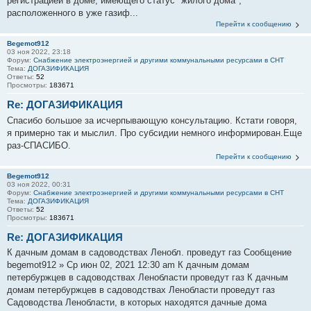
регистрацией в доме, имеющего статус "жилого дома",
расположенного в уже газиф...
Перейти к сообщению
Begemot912
03 ноя 2022, 23:18
Форум:
Снабжение электроэнергией и другими коммунальными ресурсами в СНТ
Тема:
ДОГАЗИФИКАЦИЯ
Ответы:
52
Просмотры:
183671
Re: ДОГАЗИФИКАЦИЯ
Спасибо большое за исчерпывающую консультацию. Кстати говоря,
я примерно так и мыслил. Про субсидии немного информирован.Еще
раз-СПАСИБО.
Перейти к сообщению
Begemot912
03 ноя 2022, 00:31
Форум:
Снабжение электроэнергией и другими коммунальными ресурсами в СНТ
Тема:
ДОГАЗИФИКАЦИЯ
Ответы:
52
Просмотры:
183671
Re: ДОГАЗИФИКАЦИЯ
К дачным домам в садоводствах Ленобл. проведут газ Сообщение
begemot912 » Ср июн 02, 2021 12:30 am К дачным домам
петербуржцев в садоводствах Ленобласти проведут газ К дачным
домам петербуржцев в садоводствах Ленобласти проведут газ
Садоводства Ленобласти, в которых находятся дачные дома