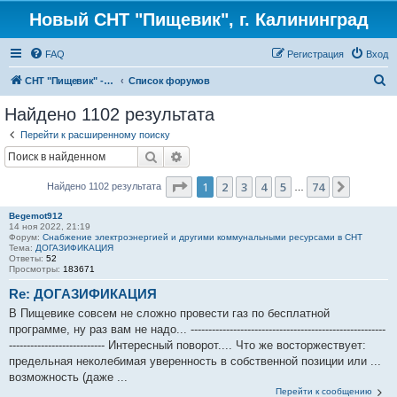
Новый СНТ "Пищевик", г. Калининград
FAQ
Регистрация
Вход
П
СНТ "Пищевик" - возвращение на Главную страницу
Список форумов
о
Найдено 1102 результата
и
Перейти к расширенному поиску
с
Поиск
Расширенный поиск
к
Страница
1
из
74
1
2
3
4
5
74
След.
Найдено 1102 результата
…
Begemot912
14 ноя 2022, 21:19
Форум:
Снабжение электроэнергией и другими коммунальными ресурсами в СНТ
Тема:
ДОГАЗИФИКАЦИЯ
Ответы:
52
Просмотры:
183671
Re: ДОГАЗИФИКАЦИЯ
В Пищевике совсем не сложно провести газ по бесплатной
программе, ну раз вам не надо... -------------------------------------------------------
--------------------------- Интересный поворот.... Что же восторжествует:
предельная неколебимая уверенность в собственной позиции или ...
возможность (даже ...
Перейти к сообщению