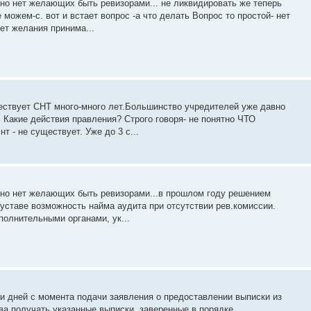
но нет желающих быть ревизорами... не ликвидировать же теперь
можем-с. вот и встает вопрос -а что делать Вопрос то простой- нет
ет желания принима...
ествует СНТ много-много лет.Большинство учредителей уже давно
 Какие действия правления? Строго говоря- не понятно ЧТО
 - не существует. Уже до 3 с...
тно нет желающих быть ревизорами...в прошлом году решением
 уставе возможность найма аудита при отсутствии рев.комиссии.
полнительными органами, ук...
и дней с момента подачи заявления о предоставлении выписки из
а получать указанные выписки, заверенные в порядке,