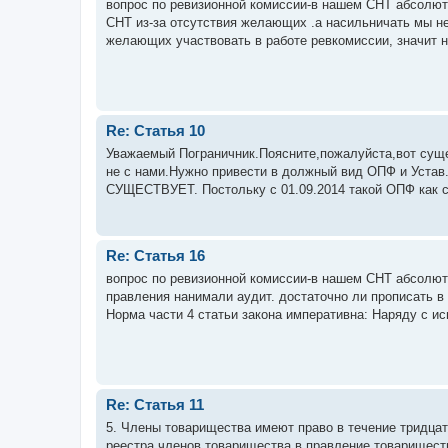
вопрос по ревизионной комиссии-в нашем СНТ абсолют
СНТ из-за отсутствия желающих .а насильничать мы не 
желающих участвовать в работе ревкомиссии, значит н
Re: Статья 10
Уважаемый Пограничник.Поясните,пожалуйста,вот сущ
не с нами.Нужно привести в должный вид ОПФ и Устав.
СУЩЕСТВУЕТ. Постольку с 01.09.2014 такой ОПФ как снт
Re: Статья 16
вопрос по ревизионной комиссии-в нашем СНТ абсолю
правления нанимали аудит. достаточно ли прописать в
Норма части 4 статьи закона императивна: Наряду с ис
Re: Статья 11
5. Члены товарищества имеют право в течение тридцат
реестра членов товарищества в правление товариществ