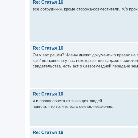
Re: Статья 16
все сотрудники, кроме сторожа-совместители, м/о про
Re: Статья 16
Он у вас решён? Члены имеют документы о правах на 
как? нет,конечно.у нас некоторые члены даже свидетель
свидетельства. есть акт о безвозмездной передаче зем
Re: Статья 10
я и прошу совета от знающих людей.
поняла, что то, что есть сейчас-незаконно.
Re: Статья 16