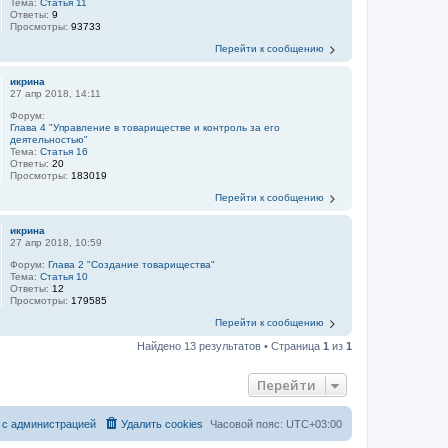
Тема:
Статья 11
Ответы:
9
Просмотры:
93733
Перейти к сообщению
икрина
27 апр 2018, 14:11
Форум:
Глава 4 "Управление в товариществе и контроль за его
деятельностью"
Тема:
Статья 16
Ответы:
20
Просмотры:
183019
Перейти к сообщению
икрина
27 апр 2018, 10:59
Форум:
Глава 2 "Создание товарищества"
Тема:
Статья 10
Ответы:
12
Просмотры:
179585
Перейти к сообщению
Найдено 13 результатов • Страница
1
из
1
Перейти
 с администрацией
Удалить cookies
Часовой пояс:
UTC+03:00