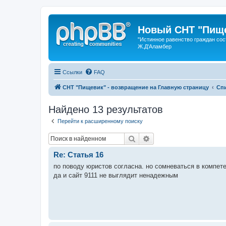
Новый СНТ "Пище
"Истинное равенство граждан сос
Ж.Д'Аламбер
Ссылки
FAQ
СНТ "Пищевик" - возвращение на Главную страницу
Сп
Найдено 13 результатов
Перейти к расширенному поиску
Поиск
Расширенный поиск
Re: Статья 16
по поводу юристов согласна. но сомневаться в компет
да и сайт 9111 не выглядит ненадежным