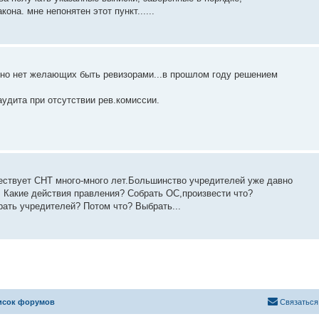
на. мне непонятен этот пункт......
тно нет желающих быть ревизорами...в прошлом году решением
аудита при отсутствии рев.комиссии.
ествует СНТ много-много лет.Большинство учредителей уже давно
 Какие действия правления? Собрать ОС,произвести что?
ать учредителей? Потом что? Выбрать...
исок форумов
Связаться