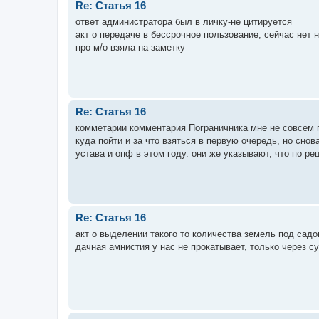
Re: Статья 16
ответ администратора был в личку-не цитируется
акт о передаче в бессрочное пользование, сейчас нет н
про м/о взяла на заметку
Re: Статья 16
комметарии комментария Пограничника мне не совсем п
куда пойти и за что взяться в первую очередь, но снов
устава и опф в этом году. они же указывают, что по р
Re: Статья 16
акт о выделении такого то количества земель под садо
дачная амнистия у нас не прокатывает, только через с