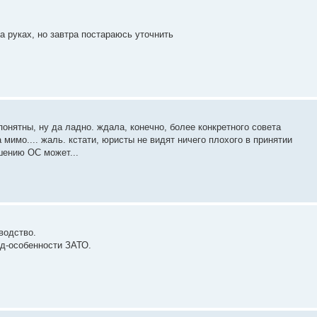
а руках, но завтра постараюсь уточнить
онятны, ну да ладно. ждала, конечно, более конкретного совета
а мимо.... жаль. кстати, юристы не видят ничего плохого в принятии
ешению ОС может...
водство.
уд-особенности ЗАТО.