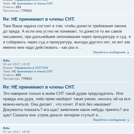
Тема:
НЕ принимают в члены СНТ.
Ответы:
263
Просмотры:
776521
Re: НЕ принимают в члены СНТ.
Таки Ваша задача состоит в том, чтобы донести требования закона
до преда. А если она устно не понимает, то донести то же самое
письменно, при дальнейшем непонимании через прокуратуру и суд. я
и собираюсь через суд и прокуратуру, выхода другого нет, но вот как
именно мне надо действовать - как раз и...
Перейти к сообщению
Я-Ко
09 окт 2017, 13:35
Форум:
Управление в СНТ-ТСН
Тема:
НЕ принимают в члены СНТ.
Ответы:
263
Просмотры:
776521
Re: НЕ принимают в члены СНТ.
Это наверное только в моём СНТ такой дурак председатель. Или
правда она дура, либо прям наоборот такая умная, начхать ей на все
можно-нельзя. Она делает , что хочет. И всё без наказано!
Документы показать? ага щас! заявление какое нибудь принять? ага
щас! Сказала она- утром деньги- вечером стулья! и...
Перейти к сообщению
Я-Ко
07 окт 2017, 19:56