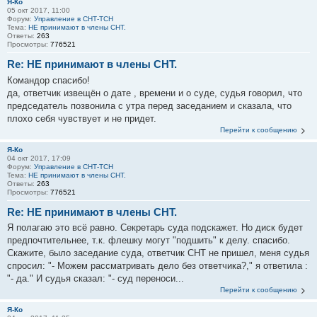
Я-Ко
05 окт 2017, 11:00
Форум:
Управление в СНТ-ТСН
Тема:
НЕ принимают в члены СНТ.
Ответы:
263
Просмотры:
776521
Re: НЕ принимают в члены СНТ.
Командор спасибо!
да, ответчик извещён о дате , времени и о суде, судья говорил, что
председатель позвонила с утра перед заседанием и сказала, что
плохо себя чувствует и не придет.
Перейти к сообщению
Я-Ко
04 окт 2017, 17:09
Форум:
Управление в СНТ-ТСН
Тема:
НЕ принимают в члены СНТ.
Ответы:
263
Просмотры:
776521
Re: НЕ принимают в члены СНТ.
Я полагаю это всё равно. Секретарь суда подскажет. Но диск будет
предпочтительнее, т.к. флешку могут "подшить" к делу. спасибо.
Скажите, было заседание суда, ответчик СНТ не пришел, меня судья
спросил: "- Можем рассматривать дело без ответчика?," я ответила :
"- да." И судья сказал: "- суд переноси...
Перейти к сообщению
Я-Ко