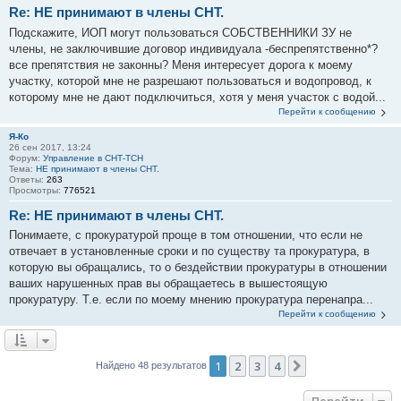
Re: НЕ принимают в члены СНТ.
Подскажите, ИОП могут пользоваться СОБСТВЕННИКИ ЗУ не
члены, не заключившие договор индивидуала -беспрепятственно*?
все препятствия не законны? Меня интересует дорога к моему
участку, которой мне не разрешают пользоваться и водопровод, к
которому мне не дают подключиться, хотя у меня участок с водой...
Перейти к сообщению
Я-Ко
26 сен 2017, 13:24
Форум:
Управление в СНТ-ТСН
Тема:
НЕ принимают в члены СНТ.
Ответы:
263
Просмотры:
776521
Re: НЕ принимают в члены СНТ.
Понимаете, с прокуратурой проще в том отношении, что если не
отвечает в установленные сроки и по существу та прокуратура, в
которую вы обращались, то о бездействии прокуратуры в отношении
ваших нарушенных прав вы обращаетесь в вышестоящую
прокуратуру. Т.е. если по моему мнению прокуратура перенапра...
Перейти к сообщению
1
2
3
4
След.
Найдено 48 результатов