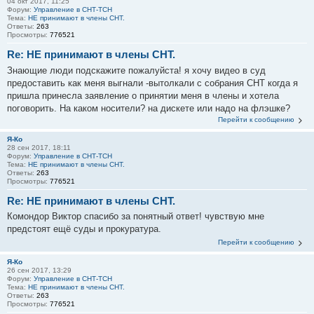
04 окт 2017, 11:25
Форум:
Управление в СНТ-ТСН
Тема:
НЕ принимают в члены СНТ.
Ответы:
263
Просмотры:
776521
Re: НЕ принимают в члены СНТ.
Знающие люди подскажите пожалуйста! я хочу видео в суд
предоставить как меня выгнали -вытолкали с собрания СНТ когда я
пришла принесла заявление о принятии меня в члены и хотела
поговорить. На каком носители? на дискете или надо на флэшке?
Перейти к сообщению
Я-Ко
28 сен 2017, 18:11
Форум:
Управление в СНТ-ТСН
Тема:
НЕ принимают в члены СНТ.
Ответы:
263
Просмотры:
776521
Re: НЕ принимают в члены СНТ.
Комондор Виктор спасибо за понятный ответ! чувствую мне
предстоят ещё суды и прокуратура.
Перейти к сообщению
Я-Ко
26 сен 2017, 13:29
Форум:
Управление в СНТ-ТСН
Тема:
НЕ принимают в члены СНТ.
Ответы:
263
Просмотры:
776521