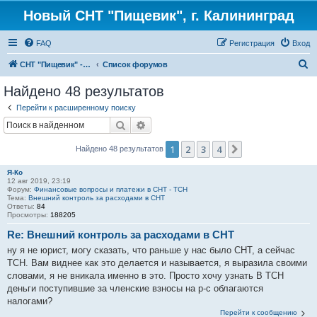
Новый СНТ "Пищевик", г. Калининград
FAQ
Регистрация
Вход
П
СНТ "Пищевик" - возвращение на Главную страницу
Список форумов
о
Найдено 48 результатов
и
Перейти к расширенному поиску
с
Поиск
Расширенный поиск
к
1
2
3
4
След.
Найдено 48 результатов
Я-Ко
12 авг 2019, 23:19
Форум:
Финансовые вопросы и платежи в СНТ - ТСН
Тема:
Внешний контроль за расходами в СНТ
Ответы:
84
Просмотры:
188205
Re: Внешний контроль за расходами в СНТ
ну я не юрист, могу сказать, что раньше у нас было СНТ, а сейчас
ТСН. Вам виднее как это делается и называется, я выразила своими
словами, я не вникала именно в это. Просто хочу узнать В ТСН
деньги поступившие за членские взносы на р-с облагаются
налогами?
Перейти к сообщению