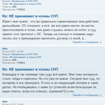
Форум:
Управление в СНТ-ТСН
Тема:
НЕ принимают в члены СНТ.
Ответы:
263
Просмотры:
776521
Re: НЕ принимают в члены СНТ.
Юрист мне нужен , что бы правильно сориентировал мои действия
дальнейшие. ОС отказало, и всё, им всё равно могли- не могли,
проголосовали и точка, они даже слушать ничего не хотят, и суд
принял этот протокол с ОС. Теперь на сколько я понимаю надо
писать иск о принуждении заключить договор со мной, в...
Перейти к сообщению
Я-Ко
05 окт 2017, 21:50
Форум:
Управление в СНТ-ТСН
Тема:
НЕ принимают в члены СНТ.
Ответы:
263
Просмотры:
776521
Re: НЕ принимают в члены СНТ.
Командор я так понимаю там суду всё равно. Мне тоже интересно
стало, когда я спросила. Но это уже не важно. Сегодня был суд, по
которому я иск проиграла. Я хоть и не сведующий человек в таких
делах. Но пообщавшись с вами тут (спасибо всем большущие за
ваши ответы, всем кто отвечал, огромное!!1) и по...
Перейти к сообщению
Я-Ко
05 окт 2017, 19:06