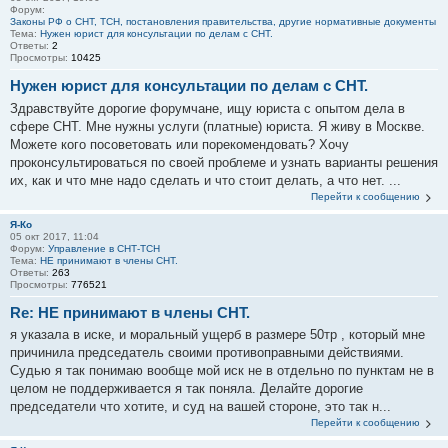
Форум:
Законы РФ о СНТ, ТСН, постановления правительства, другие нормативные документы
Тема:
Нужен юрист для консультации по делам с СНТ.
Ответы:
2
Просмотры:
10425
Нужен юрист для консультации по делам с СНТ.
Здравствуйте дорогие форумчане, ищу юриста с опытом дела в
сфере СНТ. Мне нужны услуги (платные) юриста. Я живу в Москве.
Можете кого посоветовать или порекомендовать? Хочу
проконсультироваться по своей проблеме и узнать варианты решения
их, как и что мне надо сделать и что стоит делать, а что нет. ...
Перейти к сообщению
Я-Ко
05 окт 2017, 11:04
Форум:
Управление в СНТ-ТСН
Тема:
НЕ принимают в члены СНТ.
Ответы:
263
Просмотры:
776521
Re: НЕ принимают в члены СНТ.
я указала в иске, и моральный ущерб в размере 50тр , который мне
причинила председатель своими противоправными действиями.
Судью я так понимаю вообще мой иск не в отдельно по пунктам не в
целом не поддерживается я так поняла. Делайте дорогие
председатели что хотите, и суд на вашей стороне, это так н...
Перейти к сообщению