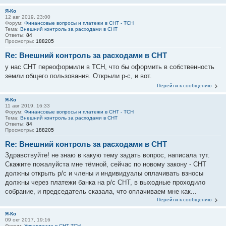
Я-Ко
12 авг 2019, 23:00
Форум:
Финансовые вопросы и платежи в СНТ - ТСН
Тема:
Внешний контроль за расходами в СНТ
Ответы:
84
Просмотры:
188205
Re: Внешний контроль за расходами в СНТ
у нас СНТ переоформили в ТСН, что бы оформить в собственность
земли общего пользования. Открыли р-с, и вот.
Перейти к сообщению
Я-Ко
11 авг 2019, 16:33
Форум:
Финансовые вопросы и платежи в СНТ - ТСН
Тема:
Внешний контроль за расходами в СНТ
Ответы:
84
Просмотры:
188205
Re: Внешний контроль за расходами в СНТ
Здравствуйте! не знаю в какую тему задать вопрос, написала тут.
Скажите пожалуйста мне тёмной, сейчас по новому закону - СНТ
должны открыть р/с и члены и индивидуалы оплачивать взносы
должны через платежи банка на р/с СНТ, в выходные проходило
собрание, и председатель сказала, что оплачиваем мне как...
Перейти к сообщению
Я-Ко
09 окт 2017, 19:16
Форум:
Управление в СНТ-ТСН