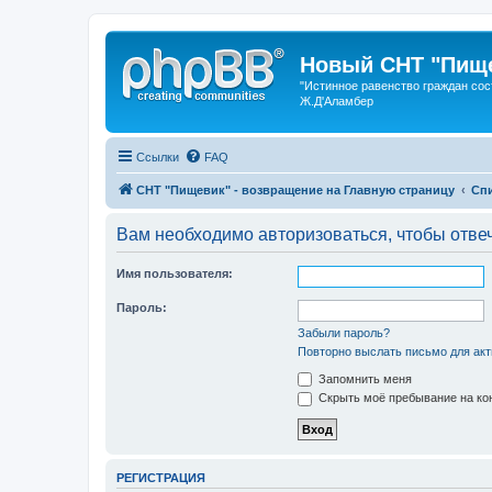
Новый СНТ "Пище
"Истинное равенство граждан сос
Ж.Д'Аламбер
Ссылки
FAQ
СНТ "Пищевик" - возвращение на Главную страницу
Сп
Вам необходимо авторизоваться, чтобы отвеч
Имя пользователя:
Пароль:
Забыли пароль?
Повторно выслать письмо для акт
Запомнить меня
Скрыть моё пребывание на кон
РЕГИСТРАЦИЯ