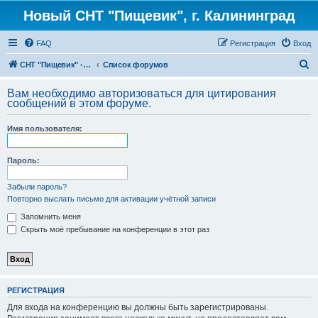
Новый СНТ "Пищевик", г. Калининград
FAQ
Регистрация
Вход
П
СНТ "Пищевик" - возвращение на Главную страницу
Список форумов
о
Вам необходимо авторизоваться для цитирования
и
сообщений в этом форуме.
с
Имя пользователя:
к
Пароль:
Забыли пароль?
Повторно выслать письмо для активации учётной записи
Запомнить меня
Скрыть моё пребывание на конференции в этот раз
РЕГИСТРАЦИЯ
Для входа на конференцию вы должны быть зарегистрированы.