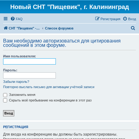
Новый СНТ "Пищевик", г. Калининград
FAQ
Регистрация
Вход
П
СНТ "Пищевик" - возвращение на Главную страницу
Список форумов
о
Вам необходимо авторизоваться для цитирования
и
сообщений в этом форуме.
с
Имя пользователя:
к
Пароль:
Забыли пароль?
Повторно выслать письмо для активации учётной записи
Запомнить меня
Скрыть моё пребывание на конференции в этот раз
РЕГИСТРАЦИЯ
Для входа на конференцию вы должны быть зарегистрированы.