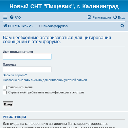
Новый СНТ "Пищевик", г. Калининград
FAQ
Регистрация
Вход
П
СНТ "Пищевик" - возвращение на Главную страницу
Список форумов
о
Вам необходимо авторизоваться для цитирования
и
сообщений в этом форуме.
с
Имя пользователя:
к
Пароль:
Забыли пароль?
Повторно выслать письмо для активации учётной записи
Запомнить меня
Скрыть моё пребывание на конференции в этот раз
РЕГИСТРАЦИЯ
Для входа на конференцию вы должны быть зарегистрированы.