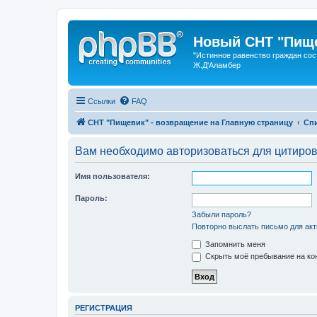
Новый СНТ "Пище
"Истинное равенство граждан сос
Ж.Д'Аламбер
Ссылки
FAQ
СНТ "Пищевик" - возвращение на Главную страницу
Сп
Вам необходимо авторизоваться для цитиро
Имя пользователя:
Пароль:
Забыли пароль?
Повторно выслать письмо для акт
Запомнить меня
Скрыть моё пребывание на кон
РЕГИСТРАЦИЯ