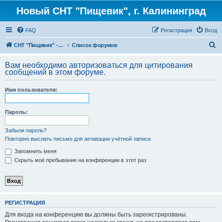
Новый СНТ "Пищевик", г. Калининград
FAQ
Регистрация
Вход
П
СНТ "Пищевик" - возвращение на Главную страницу
Список форумов
о
Вам необходимо авторизоваться для цитирования
и
сообщений в этом форуме.
с
Имя пользователя:
к
Пароль:
Забыли пароль?
Повторно выслать письмо для активации учётной записи
Запомнить меня
Скрыть моё пребывание на конференции в этот раз
РЕГИСТРАЦИЯ
Для входа на конференцию вы должны быть зарегистрированы.