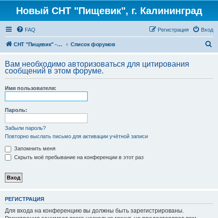
Новый СНТ "Пищевик", г. Калининград
FAQ
Регистрация
Вход
П
СНТ "Пищевик" - возвращение на Главную страницу
Список форумов
о
Вам необходимо авторизоваться для цитирования
и
сообщений в этом форуме.
с
Имя пользователя:
к
Пароль:
Забыли пароль?
Повторно выслать письмо для активации учётной записи
Запомнить меня
Скрыть моё пребывание на конференции в этот раз
РЕГИСТРАЦИЯ
Для входа на конференцию вы должны быть зарегистрированы.