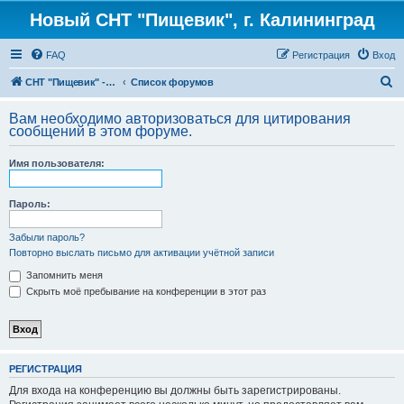
Новый СНТ "Пищевик", г. Калининград
FAQ
Регистрация
Вход
П
СНТ "Пищевик" - возвращение на Главную страницу
Список форумов
о
Вам необходимо авторизоваться для цитирования
и
сообщений в этом форуме.
с
Имя пользователя:
к
Пароль:
Забыли пароль?
Повторно выслать письмо для активации учётной записи
Запомнить меня
Скрыть моё пребывание на конференции в этот раз
РЕГИСТРАЦИЯ
Для входа на конференцию вы должны быть зарегистрированы.