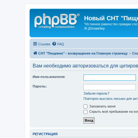
Новый СНТ "Пище
"Истинное равенство граждан сос
Ж.Д'Аламбер
Ссылки
FAQ
СНТ "Пищевик" - возвращение на Главную страницу
Сп
Вам необходимо авторизоваться для цитиро
Имя пользователя:
Пароль:
Забыли пароль?
Повторно выслать письмо для акт
Запомнить меня
Скрыть моё пребывание на кон
РЕГИСТРАЦИЯ