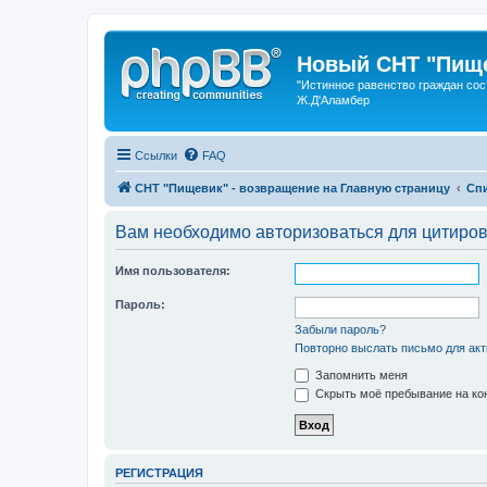
Новый СНТ "Пище
"Истинное равенство граждан сос
Ж.Д'Аламбер
Ссылки
FAQ
СНТ "Пищевик" - возвращение на Главную страницу
Сп
Вам необходимо авторизоваться для цитиро
Имя пользователя:
Пароль:
Забыли пароль?
Повторно выслать письмо для акт
Запомнить меня
Скрыть моё пребывание на кон
РЕГИСТРАЦИЯ