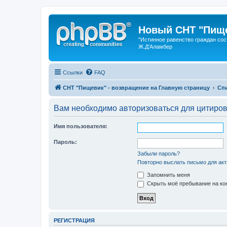
Новый СНТ "Пище
"Истинное равенство граждан сос
Ж.Д'Аламбер
Ссылки
FAQ
СНТ "Пищевик" - возвращение на Главную страницу
Сп
Вам необходимо авторизоваться для цитиро
Имя пользователя:
Пароль:
Забыли пароль?
Повторно выслать письмо для акт
Запомнить меня
Скрыть моё пребывание на кон
РЕГИСТРАЦИЯ