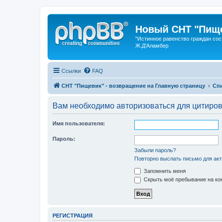
Новый СНТ "Пище
"Истинное равенство граждан сос
Ж.Д'Аламбер
Ссылки
FAQ
СНТ "Пищевик" - возвращение на Главную страницу
Сп
Вам необходимо авторизоваться для цитиро
Имя пользователя:
Пароль:
Забыли пароль?
Повторно выслать письмо для акт
Запомнить меня
Скрыть моё пребывание на кон
РЕГИСТРАЦИЯ