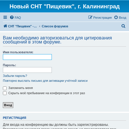
Новый СНТ "Пищевик", г. Калининград
FAQ
Регистрация
Вход
П
СНТ "Пищевик" - возвращение на Главную страницу
Список форумов
о
Вам необходимо авторизоваться для цитирования
и
сообщений в этом форуме.
с
Имя пользователя:
к
Пароль:
Забыли пароль?
Повторно выслать письмо для активации учётной записи
Запомнить меня
Скрыть моё пребывание на конференции в этот раз
РЕГИСТРАЦИЯ
Для входа на конференцию вы должны быть зарегистрированы.