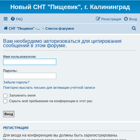
Новый СНТ "Пищевик", г. Калининград
FAQ
Регистрация
Вход
П
СНТ "Пищевик" - возвращение на Главную страницу
Список форумов
о
Вам необходимо авторизоваться для цитирования
и
сообщений в этом форуме.
с
Имя пользователя:
к
Пароль:
Забыли пароль?
Повторно выслать письмо для активации учётной записи
Запомнить меня
Скрыть моё пребывание на конференции в этот раз
РЕГИСТРАЦИЯ
Для входа на конференцию вы должны быть зарегистрированы.