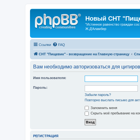
Новый СНТ "Пище
"Истинное равенство граждан сос
Ж.Д'Аламбер
Ссылки
FAQ
СНТ "Пищевик" - возвращение на Главную страницу
Сп
Вам необходимо авторизоваться для цитиро
Имя пользователя:
Пароль:
Забыли пароль?
Повторно выслать письмо для акт
Запомнить меня
Скрыть моё пребывание на кон
РЕГИСТРАЦИЯ