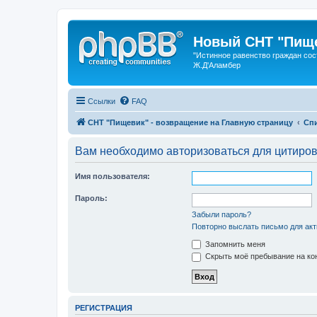
Новый СНТ "Пище
"Истинное равенство граждан сос
Ж.Д'Аламбер
Ссылки
FAQ
СНТ "Пищевик" - возвращение на Главную страницу
Сп
Вам необходимо авторизоваться для цитиро
Имя пользователя:
Пароль:
Забыли пароль?
Повторно выслать письмо для акт
Запомнить меня
Скрыть моё пребывание на кон
РЕГИСТРАЦИЯ