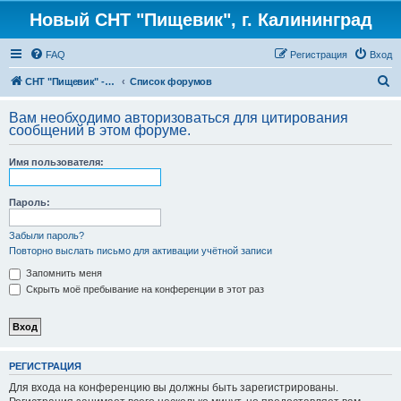
Новый СНТ "Пищевик", г. Калининград
FAQ
Регистрация
Вход
П
СНТ "Пищевик" - возвращение на Главную страницу
Список форумов
о
Вам необходимо авторизоваться для цитирования
и
сообщений в этом форуме.
с
Имя пользователя:
к
Пароль:
Забыли пароль?
Повторно выслать письмо для активации учётной записи
Запомнить меня
Скрыть моё пребывание на конференции в этот раз
РЕГИСТРАЦИЯ
Для входа на конференцию вы должны быть зарегистрированы.