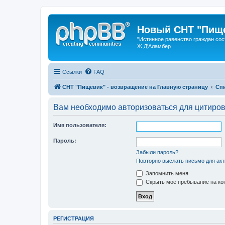
Новый СНТ "Пище
"Истинное равенство граждан сос
Ж.Д'Аламбер
Ссылки
FAQ
СНТ "Пищевик" - возвращение на Главную страницу
Сп
Вам необходимо авторизоваться для цитиро
Имя пользователя:
Пароль:
Забыли пароль?
Повторно выслать письмо для акт
Запомнить меня
Скрыть моё пребывание на кон
РЕГИСТРАЦИЯ