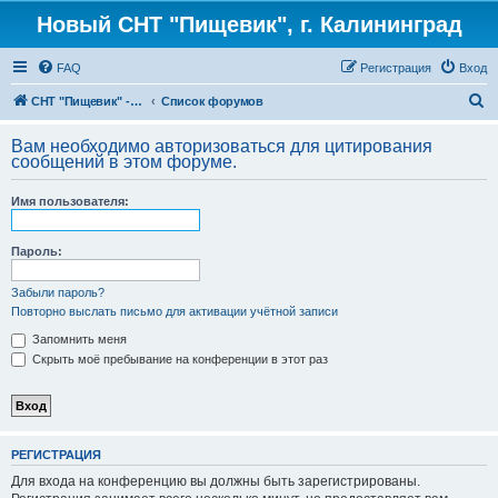
Новый СНТ "Пищевик", г. Калининград
FAQ
Регистрация
Вход
П
СНТ "Пищевик" - возвращение на Главную страницу
Список форумов
о
Вам необходимо авторизоваться для цитирования
и
сообщений в этом форуме.
с
Имя пользователя:
к
Пароль:
Забыли пароль?
Повторно выслать письмо для активации учётной записи
Запомнить меня
Скрыть моё пребывание на конференции в этот раз
РЕГИСТРАЦИЯ
Для входа на конференцию вы должны быть зарегистрированы.