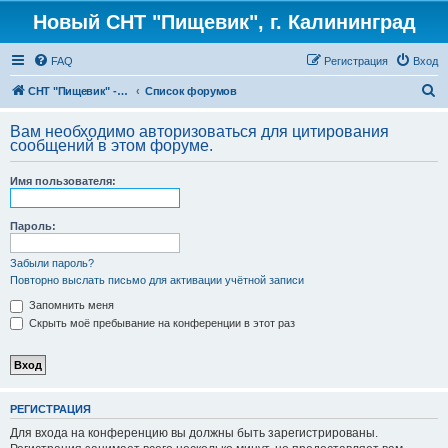
Новый СНТ "Пищевик", г. Калининград
FAQ
Регистрация
Вход
П
СНТ "Пищевик" - возвращение на Главную страницу
Список форумов
о
Вам необходимо авторизоваться для цитирования
и
сообщений в этом форуме.
с
Имя пользователя:
к
Пароль:
Забыли пароль?
Повторно выслать письмо для активации учётной записи
Запомнить меня
Скрыть моё пребывание на конференции в этот раз
РЕГИСТРАЦИЯ
Для входа на конференцию вы должны быть зарегистрированы.