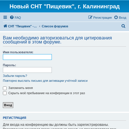
Новый СНТ "Пищевик", г. Калининград
FAQ
Регистрация
Вход
П
СНТ "Пищевик" - возвращение на Главную страницу
Список форумов
о
Вам необходимо авторизоваться для цитирования
и
сообщений в этом форуме.
с
Имя пользователя:
к
Пароль:
Забыли пароль?
Повторно выслать письмо для активации учётной записи
Запомнить меня
Скрыть моё пребывание на конференции в этот раз
РЕГИСТРАЦИЯ
Для входа на конференцию вы должны быть зарегистрированы.