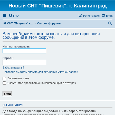
Новый СНТ "Пищевик", г. Калининград
FAQ
Регистрация
Вход
П
СНТ "Пищевик" - возвращение на Главную страницу
Список форумов
о
Вам необходимо авторизоваться для цитирования
и
сообщений в этом форуме.
с
Имя пользователя:
к
Пароль:
Забыли пароль?
Повторно выслать письмо для активации учётной записи
Запомнить меня
Скрыть моё пребывание на конференции в этот раз
РЕГИСТРАЦИЯ
Для входа на конференцию вы должны быть зарегистрированы.