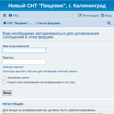
Новый СНТ "Пищевик", г. Калининград
FAQ
Регистрация
Вход
П
СНТ "Пищевик" - возвращение на Главную страницу
Список форумов
о
Вам необходимо авторизоваться для цитирования
и
сообщений в этом форуме.
с
Имя пользователя:
к
Пароль:
Забыли пароль?
Повторно выслать письмо для активации учётной записи
Запомнить меня
Скрыть моё пребывание на конференции в этот раз
РЕГИСТРАЦИЯ
Для входа на конференцию вы должны быть зарегистрированы.