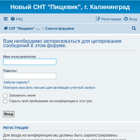
Новый СНТ "Пищевик", г. Калининград
FAQ
Регистрация
Вход
П
СНТ "Пищевик" - возвращение на Главную страницу
Список форумов
о
Вам необходимо авторизоваться для цитирования
и
сообщений в этом форуме.
с
Имя пользователя:
к
Пароль:
Забыли пароль?
Повторно выслать письмо для активации учётной записи
Запомнить меня
Скрыть моё пребывание на конференции в этот раз
РЕГИСТРАЦИЯ
Для входа на конференцию вы должны быть зарегистрированы.