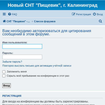
Новый СНТ "Пищевик", г. Калининград
FAQ
Регистрация
Вход
П
СНТ "Пищевик" - возвращение на Главную страницу
Список форумов
о
Вам необходимо авторизоваться для цитирования
и
сообщений в этом форуме.
с
Имя пользователя:
к
Пароль:
Забыли пароль?
Повторно выслать письмо для активации учётной записи
Запомнить меня
Скрыть моё пребывание на конференции в этот раз
РЕГИСТРАЦИЯ
Для входа на конференцию вы должны быть зарегистрированы.