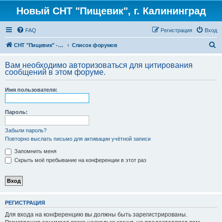
Новый СНТ "Пищевик", г. Калининград
FAQ
Регистрация
Вход
П
СНТ "Пищевик" - возвращение на Главную страницу
Список форумов
о
Вам необходимо авторизоваться для цитирования
и
сообщений в этом форуме.
с
Имя пользователя:
к
Пароль:
Забыли пароль?
Повторно выслать письмо для активации учётной записи
Запомнить меня
Скрыть моё пребывание на конференции в этот раз
РЕГИСТРАЦИЯ
Для входа на конференцию вы должны быть зарегистрированы.