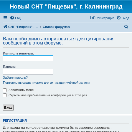
Новый СНТ "Пищевик", г. Калининград
FAQ
Регистрация
Вход
П
СНТ "Пищевик" - возвращение на Главную страницу
Список форумов
о
Вам необходимо авторизоваться для цитирования
и
сообщений в этом форуме.
с
Имя пользователя:
к
Пароль:
Забыли пароль?
Повторно выслать письмо для активации учётной записи
Запомнить меня
Скрыть моё пребывание на конференции в этот раз
РЕГИСТРАЦИЯ
Для входа на конференцию вы должны быть зарегистрированы.