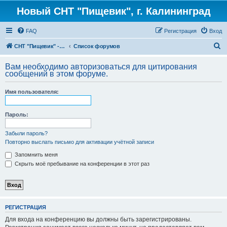
Новый СНТ "Пищевик", г. Калининград
FAQ
Регистрация
Вход
П
СНТ "Пищевик" - возвращение на Главную страницу
Список форумов
о
Вам необходимо авторизоваться для цитирования
и
сообщений в этом форуме.
с
Имя пользователя:
к
Пароль:
Забыли пароль?
Повторно выслать письмо для активации учётной записи
Запомнить меня
Скрыть моё пребывание на конференции в этот раз
РЕГИСТРАЦИЯ
Для входа на конференцию вы должны быть зарегистрированы.