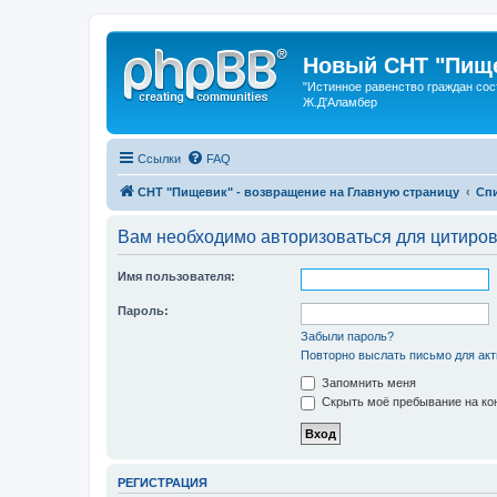
Новый СНТ "Пище
"Истинное равенство граждан сос
Ж.Д'Аламбер
Ссылки
FAQ
СНТ "Пищевик" - возвращение на Главную страницу
Сп
Вам необходимо авторизоваться для цитиро
Имя пользователя:
Пароль:
Забыли пароль?
Повторно выслать письмо для акт
Запомнить меня
Скрыть моё пребывание на кон
РЕГИСТРАЦИЯ