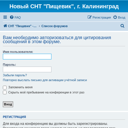
Новый СНТ "Пищевик", г. Калининград
FAQ
Регистрация
Вход
П
СНТ "Пищевик" - возвращение на Главную страницу
Список форумов
о
Вам необходимо авторизоваться для цитирования
и
сообщений в этом форуме.
с
Имя пользователя:
к
Пароль:
Забыли пароль?
Повторно выслать письмо для активации учётной записи
Запомнить меня
Скрыть моё пребывание на конференции в этот раз
РЕГИСТРАЦИЯ
Для входа на конференцию вы должны быть зарегистрированы.