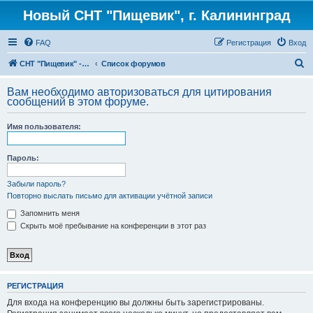
Новый СНТ "Пищевик", г. Калининград
FAQ
Регистрация
Вход
П
СНТ "Пищевик" - возвращение на Главную страницу
Список форумов
о
Вам необходимо авторизоваться для цитирования
и
сообщений в этом форуме.
с
Имя пользователя:
к
Пароль:
Забыли пароль?
Повторно выслать письмо для активации учётной записи
Запомнить меня
Скрыть моё пребывание на конференции в этот раз
РЕГИСТРАЦИЯ
Для входа на конференцию вы должны быть зарегистрированы.