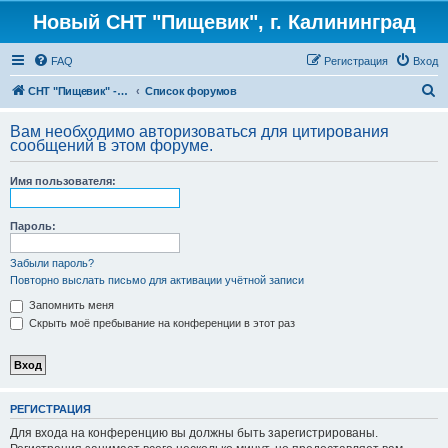
Новый СНТ "Пищевик", г. Калининград
FAQ
Регистрация
Вход
П
СНТ "Пищевик" - возвращение на Главную страницу
Список форумов
о
Вам необходимо авторизоваться для цитирования
и
сообщений в этом форуме.
с
Имя пользователя:
к
Пароль:
Забыли пароль?
Повторно выслать письмо для активации учётной записи
Запомнить меня
Скрыть моё пребывание на конференции в этот раз
РЕГИСТРАЦИЯ
Для входа на конференцию вы должны быть зарегистрированы.