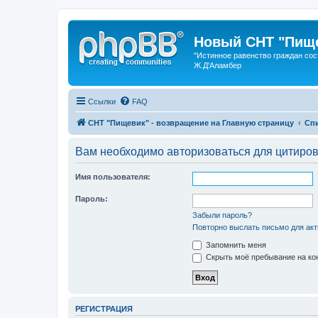
Новый СНТ "Пище
"Истинное равенство граждан сос
Ж.Д'Аламбер
Ссылки
FAQ
СНТ "Пищевик" - возвращение на Главную страницу
Сп
Вам необходимо авторизоваться для цитиро
Имя пользователя:
Пароль:
Забыли пароль?
Повторно выслать письмо для акт
Запомнить меня
Скрыть моё пребывание на кон
РЕГИСТРАЦИЯ